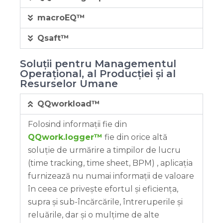
macroEQ™
Qsaft™
Soluții pentru Managementul
Operațional, al Producției și al
Resurselor Umane
QQworkload™
Folosind informații fie din
QQwork.logger™
fie din orice altă
soluție de urmărire a timpilor de lucru
(time tracking, time sheet, BPM) , aplicația
furnizează nu numai informații de valoare
în ceea ce privește efortul și eficiența,
supra și sub-încărcările, întreruperile și
reluările, dar și o mulțime de alte