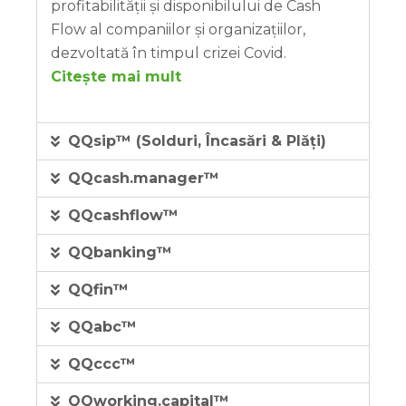
profitabilității și disponibilului de Cash
Flow al companiilor și organizațiilor,
dezvoltată în timpul crizei Covid.
Citește mai mult
QQsip™ (Solduri, Încasări & Plăți)
QQcash.manager™
QQcashflow™
QQbanking™
QQfin™
QQabc™
QQccc™
QQworking.capital™