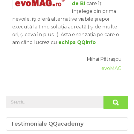
de BI
care îți
înțelege din prima
nevoile, îți oferă alternative viabile și apoi
execută la timp soluția agreată ( și de multe
ori, și ceva în plus ! ). Asta e senzația pe care o
am când lucrez cu
echipa QQinfo
.
Mihai Pătrașcu
evoMAG
Testimoniale QQacademy