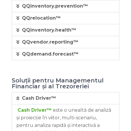
QQinventory.prevention™
QQrelocation™
QQinventory.health™
QQvendor.reporting™
QQdemand.forecast™
Soluții pentru Managementul
Financiar și al Trezoreriei
Cash Driver™
Cash Driver™
este o unealtă de analiză
și proiecție în viitor, multi-scenariu,
pentru analiza rapidă și interactivă a