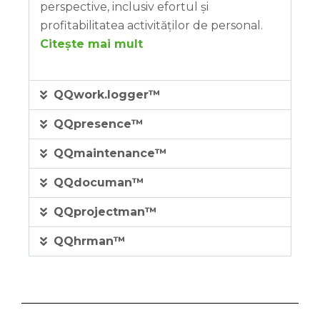
perspective, inclusiv efortul și
profitabilitatea activităților de personal.
Citește mai mult
QQwork.logger™
QQpresence™
QQmaintenance™
QQdocuman™
QQprojectman™
QQhrman™