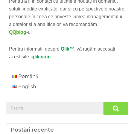
Pentru a fi în contact cu ultimele noutăți în domeniu,
soluții inedite explicate, dar și cu perspectivele noastre
personale în ceea ce privește lumea managementului,
a datelor și a analiticelor, vă recomandăm
QQblog
-ul
Pentru informații despre
Qlik™
, vă rugăm accesați
acest site:
qlik.com
.
Română
English
Postări recente