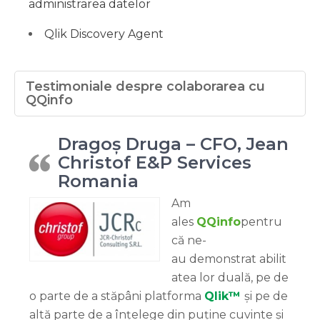
administrarea datelor
Qlik Discovery Agent
Testimoniale despre colaborarea cu
QQinfo
Dragoș Druga – CFO, Jean
Christof E&P Services
Romania
Am
ales
QQinfo
pentru
că ne-
au demonstrat abilit
atea lor duală, pe de
o parte de a stăpâni platforma
Qlik™
și pe de
altă parte de a înțelege din puține cuvinte și