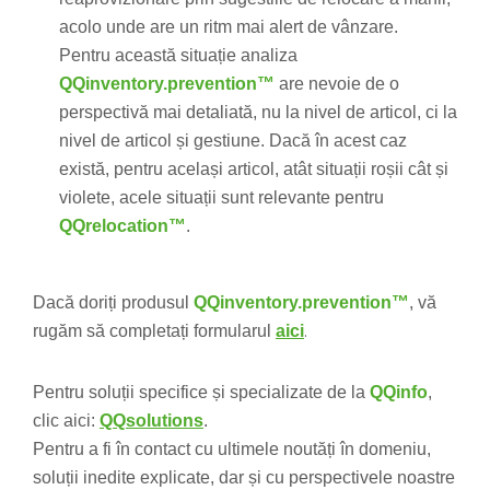
acolo unde are un ritm mai alert de vânzare.
Pentru această situație analiza
QQinventory.prevention™
are nevoie de o
perspectivă mai detaliată, nu la nivel de articol, ci la
nivel de articol și gestiune. Dacă în acest caz
există, pentru același articol, atât situații roșii cât și
violete, acele situații sunt relevante pentru
QQrelocation™
.
Dacă doriți produsul
QQinventory.prevention
™
, vă
.
rugăm să completați formularul
aici
Pentru soluții specifice și specializate de la
QQinfo
,
clic aici:
QQsolutions
.
Pentru a fi în contact cu ultimele noutăți în domeniu,
soluții inedite explicate, dar și cu perspectivele noastre