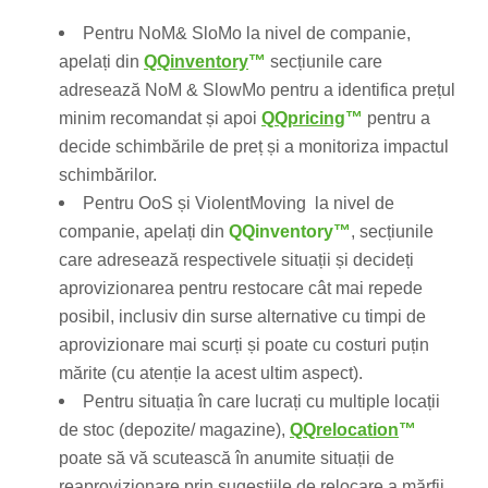
Pentru NoM& SloMo la nivel de companie,
apelați din
QQinventory
™
secțiunile care
adresează NoM & SlowMo pentru a identifica prețul
minim recomandat și apoi
QQpricing
™
pentru a
decide schimbările de preț și a monitoriza impactul
schimbărilor.
Pentru OoS și ViolentMoving la nivel de
companie, apelați din
QQinventory™
, secțiunile
care adresează respectivele situații și decideți
aprovizionarea pentru restocare cât mai repede
posibil, inclusiv din surse alternative cu timpi de
aprovizionare mai scurți și poate cu costuri puțin
mărite (cu atenție la acest ultim aspect).
Pentru situația în care lucrați cu multiple locații
de stoc (depozite/ magazine),
QQrelocation
™
poate să vă scutească în anumite situații de
reaprovizionare prin sugestiile de relocare a mărfii,