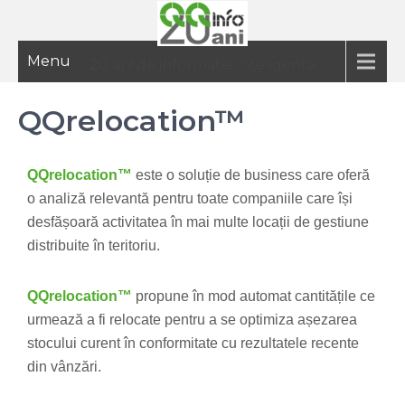
Menu
20 ani de informatie inteligenta
QQrelocation™
QQrelocation™
este o soluție de business care oferă
o analiză relevantă pentru toate companiile care își
desfășoară activitatea în mai multe locații de gestiune
distribuite în teritoriu.
QQrelocation™
propune în mod automat cantitățile ce
urmează a fi relocate pentru a se optimiza așezarea
stocului curent în conformitate cu rezultatele recente
din vânzări.