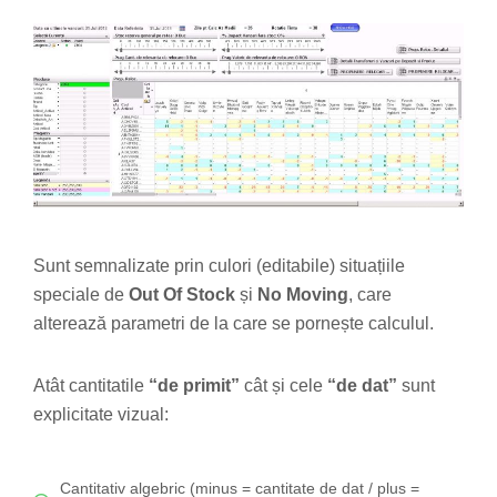
Sunt semnalizate prin culori (editabile) situațiile
speciale de
Out Of Stock
și
No Moving
, care
alterează parametri de la care se pornește calculul.
Atât cantitatile
“de primit”
cât și cele
“de dat”
sunt
explicitate vizual:
Cantitativ algebric (minus = cantitate de dat / plus =