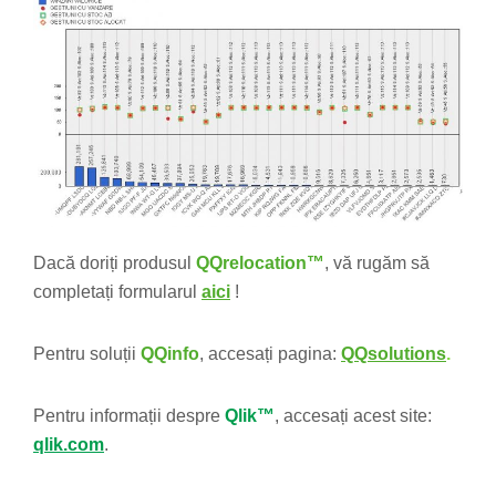
Dacă doriți produsul
QQrelocation
™
, vă rugăm să
completați formularul
aici
!
Pentru soluții
QQinfo
, accesați pagina:
QQsolutions
.
Pentru informații despre
Qlik™
, accesați acest site:
qlik.com
.