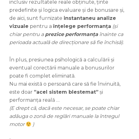
inclusiv rezultatele reale obținute, ținte
predefinite și logica evaluare și de bonusare și,
de aici, sunt furnizate
instantaneu
analize
vizuale
pentru a
înțelege performanța
(și
chiar pentru a
prezice
performanța
înainte ca
perioada actuală de direcționare să fie închisă)
.
În plus, presiunea psihologică a calculării și
eventual corectării manuale a bonusurilor
poate fi complet eliminată.
Nu mai există o persoană care să fie învinuită,
este doar
”acel sistem blestemat”
și
performanța reală …
(E drept că, dacă este necesar, se poate chiar
adăuga o zonă de reglări manuale la întregul
motor
)