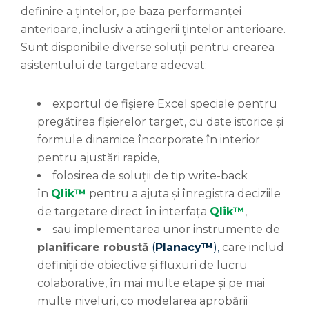
definire a țintelor, pe baza performanței
anterioare, inclusiv a atingerii țintelor anterioare.
Sunt disponibile diverse soluții pentru crearea
asistentului de targetare adecvat:
exportul de fișiere Excel speciale pentru
pregătirea fișierelor target, cu date istorice și
formule dinamice încorporate în interior
pentru ajustări rapide,
folosirea de soluții de tip write-back
în
Qlik™
pentru a ajuta și înregistra deciziile
de targetare direct în interfața
Qlik™
,
sau implementarea unor instrumente de
planificare robustă
(
Planacy™
),
care includ
definiții de obiective și fluxuri de lucru
colaborative, în mai multe etape și pe mai
multe niveluri, co modelarea aprobării