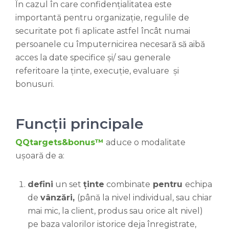
În cazul în care confidențialitatea este
importantă pentru organizație, regulile de
securitate pot fi aplicate astfel încât numai
persoanele cu împuternicirea necesară să aibă
acces la date specifice și/ sau generale
referitoare la ținte, execuție, evaluare și
bonusuri.
Funcții principale
QQtargets&bonus
™
aduce o modalitate
ușoară de a:
defini
un set
ținte
combinate
pentru
echipa
de
vânzări,
(până la nivel individual, sau chiar
mai mic, la client, produs sau orice alt nivel)
pe baza valorilor istorice deja înregistrate,