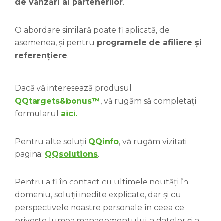
de vânzări ai partenerilor
.
O abordare similară poate fi aplicată, de
asemenea, și pentru
programele de afiliere și
referențiere
.
Dacă vă interesează produsul
QQtargets&bonus™
, vă rugăm să completați
formularul
aici
.
Pentru alte soluții
QQinfo
, vă rugăm vizitați
pagina:
QQsolutions
.
Pentru a fi în contact cu ultimele noutăți în
domeniu, soluții inedite explicate, dar și cu
perspectivele noastre personale în ceea ce
privește lumea managementului, a datelor și a