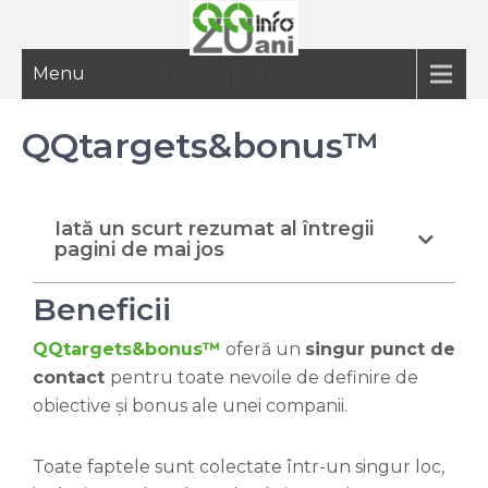
Menu
20 ani de informatie inteligenta
QQtargets&bonus™
Iată un scurt rezumat al întregii
pagini de mai jos
Beneficii
QQtargets&bonus
™
oferă un
singur punct de
contact
pentru toate nevoile de definire de
obiective și bonus ale unei companii.
Toate faptele sunt colectate într-un singur loc,