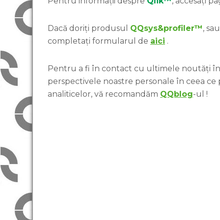
Pentru informații despre
Qlik™
, accesați pa
Dacă doriți produsul
QQsys&profiler™
, sa
completați formularul de
aici
.
Pentru a fi în contact cu ultimele noutăți în 
perspectivele noastre personale în ceea ce
analiticelor, vă recomandăm
QQblog
-ul !