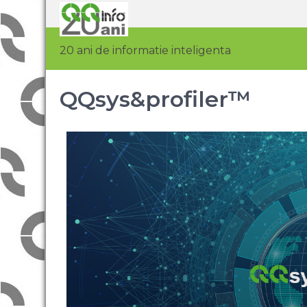
20 ani de informatie inteligenta
QQsys&profiler™