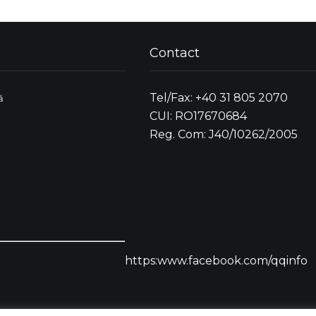
Contact
Tel/Fax: +40 31 805 2070
ă
CUI: RO17670684
Reg. Com: J40/10262/2005
https:www.facebook.com/qqinfo