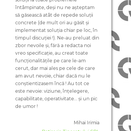
întâmpinate, deși nu ne așteptam
să găsească atât de repede soluții
concrete (de mult ori au găsit și
implementat soluția chiar pe loc, în
timpul discuției !). Ne-au preluat din
zbor nevoile și, fără a redacta noi
vreo specificație, au creat toate
funcționalitățile pe care le-am
cerut, dar mai ales pe cele de care
am avut nevoie, chiar dacă nu le
conștientizasem încă ! Au tot ce
este nevoie: viziune, înțelegere,
capabilitate, operativitate… și un pic
de umor !
Mihai Irimia