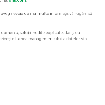
gina:
qlik.com
.
u aveți nevoie de mai multe informații, vă rugăm să
domeniu, soluții inedite explicate, dar și cu
 privește lumea managementului, a datelor și a