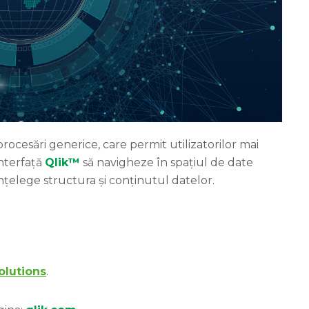
rocesări generice, care permit utilizatorilor mai
interfață
Qlik™
să navigheze în spațiul de date
înțelege structura și conținutul datelor.
lutions
.