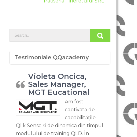
Patiseria Tineretului SRL
Testimoniale QQacademy
Violeta Oncica,
Sales Manager,
MGT Eucational
Am fost
captivată de
capabilitățile
Qlik Sense și de dinamica din timpul
modulului de training QLD. În