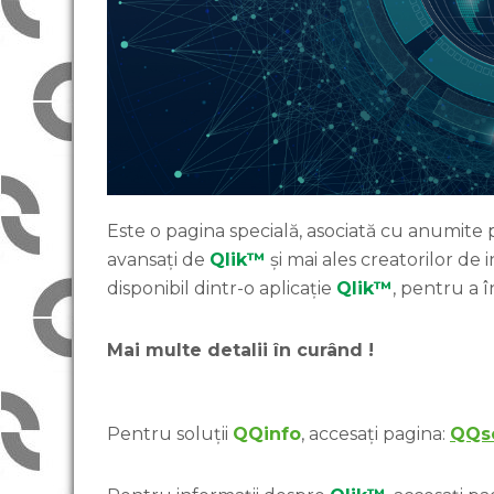
Este o pagina specială, asociată cu anumite p
avansați de
Qlik™
și mai ales creatorilor de 
disponibil dintr-o aplicație
Qlik™
, pentru a 
Mai multe detalii în curând !
Pentru soluții
QQinfo
, accesați pagina:
QQso