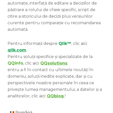
automate, interfață de editare a deciziilor de
păstrare a rolului de cheie specific, script de
citire a istoricului de decizii plus versiunilor
curente pentru comparație cu recomandarea
automată.
Pentru informații despre
Qlik
™
, clic aici:
qlik.com
.
Pentru soluții specifice și specializate de la
QQinfo
, clic aici:
QQsolutions
.
entru a fi în contact cu ultimele noutăți în
domeniu, soluții inedite explicate, dar și cu
perspectivele noastre personale în ceea ce
privește lumea managementului, a datelor și a
analiticelor, clic aici:
QQblog
!
Română