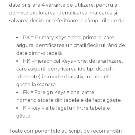
datelor și are 4 variante de utilizare, pentru a
permite explorarea, identificarea, marcarea și
salvarea deciziilor referitoare la câmpurile de tip:
PK = Primary Keys = chei primare, care
asigura identificarea unicității fiecărui rând de
date dintr-o tabelă.
HK =Hierachical Keys = chei de ierarhizare,
care asigură identificarea (de tip IdCopil –
IdPărinte) în mod exhaustiv, în tabelele
găsite la scanare.
FK = Foreign Keys = chei către
nomenclatoare din tabelele de fapte găsite.
K = Key = alte legaturi între tabelele
găsite.
Toate componentele au script de recomandări