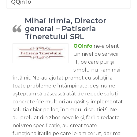
QQinfo
Mihai Irimia, Director
general – Patiseria
Tineretului SRL
QQinfo
ne-a oferit
un nivel de servicii
IT, pe care pur și
simplu nu l-am mai
întâlnit. Ne-au ajutat prompt cu soluții la
toate problemele întâmpinate, deși nu ne
așteptam să găsească atât de repede soluții
concrete (de mult ori au găsit și implementat
soluția chiar pe loc, în timpul discuției !). Ne-
au preluat din zbor nevoile și, fără a redacta
noi vreo specificație, au creat toate
funcționalitățile pe care le-am cerut, dar mai