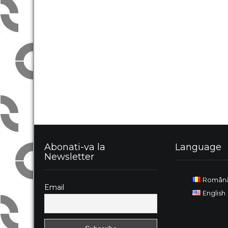
Abonati-va la
Language
Newsletter
Român
Email
English