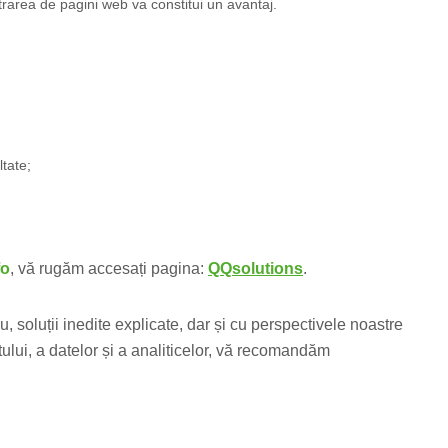
rarea de pagini web va constitui un avantaj.
ltate;
fo
, vă rugăm accesați pagina:
QQsolutions
.
u, soluții inedite explicate, dar și cu perspectivele noastre
ui, a datelor și a analiticelor, vă recomandăm