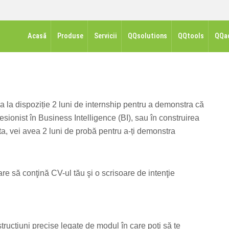
Acasă
Produse
Servicii
QQsolutions
QQtools
QQa
 la dispoziție 2 luni de internship pentru a demonstra că
esionist în Business Intelligence (BI), sau în construirea
a, vei avea 2 luni de probă pentru a-ți demonstra
care să conţină CV-ul tău şi o scrisoare de intenţie
trucţiuni precise legate de modul în care poţi să te