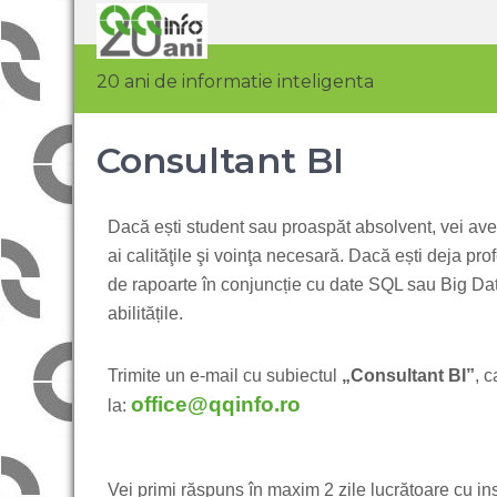
20 ani de informatie inteligenta
Consultant BI
Dacă ești student sau proaspăt absolvent, vei avea
ai calităţile şi voinţa necesară.
Dacă ești deja prof
de rapoarte în conjuncție cu date SQL sau Big Dat
abilitățile.
Trimite un e-mail cu subiectul
„Consultant BI”
, 
office@qqinfo.ro
la:
Vei primi răspuns în maxim 2 zile lucrătoare cu ins