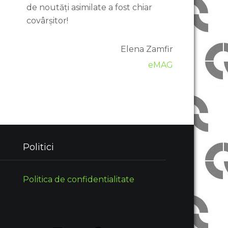
de noutăți asimilate a fost chiar
covârșitor!
Elena Zamfir
eMAG
Politici
Politica de confidentialitate