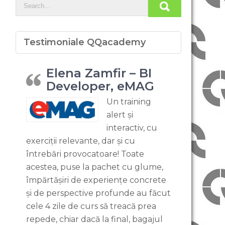
Testimoniale QQacademy
Elena Zamfir – BI
Developer, eMAG
Un training
alert și
interactiv, cu
exerciții relevante, dar și cu
întrebări provocatoare! Toate
acestea, puse la pachet cu glume,
împărtășiri de experiențe concrete
și de perspective profunde au făcut
cele 4 zile de curs să treacă prea
repede, chiar dacă la final, bagajul