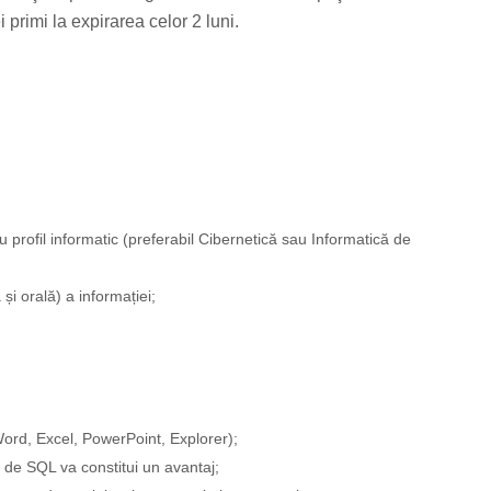
 primi la expirarea celor 2 luni.
u profil informatic (preferabil Cibernetică sau Informatică de
 și orală) a informației;
 Word, Excel, PowerPoint, Explorer);
i de SQL va constitui un avantaj;