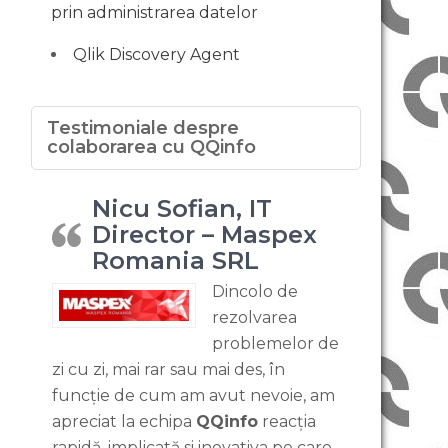
prin administrarea datelor
Qlik Discovery Agent
Testimoniale despre
colaborarea cu QQinfo
Nicu Sofian, IT
Director – Maspex
Romania SRL
Dincolo de
rezolvarea
problemelor de
zi cu zi, mai rar sau mai des, în
funcție de cum am avut nevoie, am
apreciat la echipa
QQinfo
reacția
rapidă, implicată si inovativa pe care