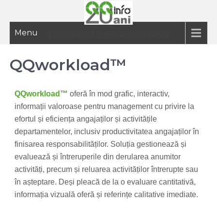
Menu
20 ani de informatie inteligenta
QQworkload™
QQworkload™
oferă în mod grafic, interactiv,
informații valoroase pentru management cu privire la
efortul și eficiența angajaților și activitățile
departamentelor, inclusiv productivitatea angajaților în
finisarea responsabilităților. Soluția gestionează și
evaluează și întreruperile din derularea anumitor
activități, precum și reluarea activităților întrerupte sau
în așteptare. Deși pleacă de la o evaluare cantitativă,
informația vizuală oferă și referințe calitative imediate.