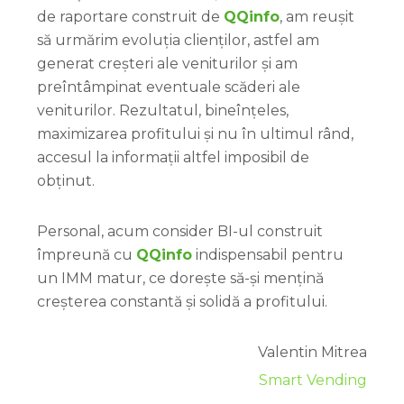
de raportare construit de
QQinfo
, am reușit
să urmărim evoluția clienților, astfel am
generat creșteri ale veniturilor și am
preîntâmpinat eventuale scăderi ale
veniturilor. Rezultatul, bineînțeles,
maximizarea profitului și nu în ultimul rând,
accesul la informații altfel imposibil de
obținut.
Personal, acum consider BI-ul construit
împreună cu
QQinfo
indispensabil pentru
un IMM matur, ce dorește să-și mențină
creșterea constantă și solidă a profitului.
Valentin Mitrea
Smart Vending