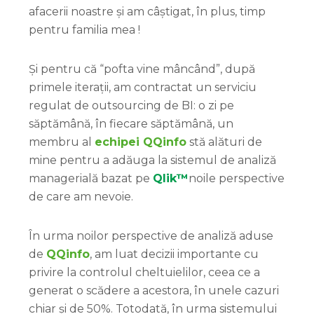
afacerii noastre și am câștigat, în plus, timp
pentru familia mea !
Și pentru că “pofta vine mâncând”, după
primele iterații, am contractat un serviciu
regulat de outsourcing de BI: o zi pe
săptămână, în fiecare săptămână, un
membru al
echipei QQinfo
stă alături de
mine pentru a adăuga la sistemul de analiză
managerială bazat pe
Qlik™
noile perspective
de care am nevoie.
În urma noilor perspective de analiză aduse
de
QQinfo
, am luat decizii importante cu
privire la controlul cheltuielilor, ceea ce a
generat o scădere a acestora, în unele cazuri
chiar și de 50%. Totodată, în urma sistemului