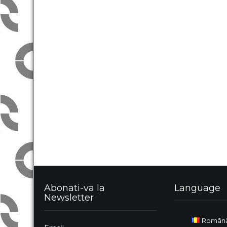
Abonati-va la
Language
Newsletter
Român