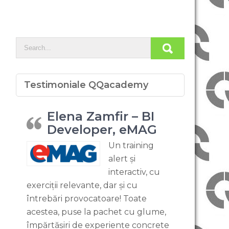
Testimoniale QQacademy
Elena Zamfir – BI
Developer, eMAG
Un training
alert și
interactiv, cu
exerciții relevante, dar și cu
întrebări provocatoare! Toate
acestea, puse la pachet cu glume,
împărtășiri de experiențe concrete