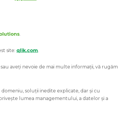
lutions
.
st site:
qlik.com
.
, sau aveți nevoie de mai multe informații, vă rugăm
domeniu, soluții inedite explicate, dar și cu
 privește lumea managementului, a datelor și a