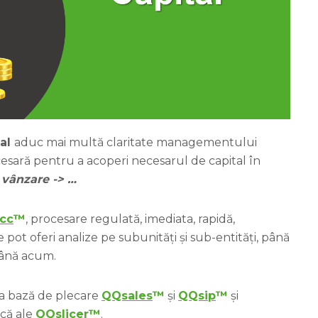
tal
aduc mai multă claritate managementului
ecesară pentru a acoperi necesarul de capital în
> vânzare -> …
cc
™
, procesare regulată, imediata, rapidă,
e pot oferi analize pe subunități și sub-entități, până
 până acum.
 ca bază de plecare
QQsales
™
și
QQsip
™
și
ică ale
QQslicer
™
.