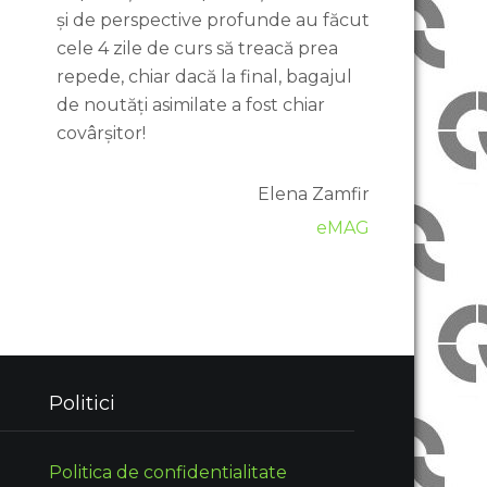
și de perspective profunde au făcut
cele 4 zile de curs să treacă prea
repede, chiar dacă la final, bagajul
de noutăți asimilate a fost chiar
covârșitor!
Elena Zamfir
eMAG
Politici
Politica de confidentialitate