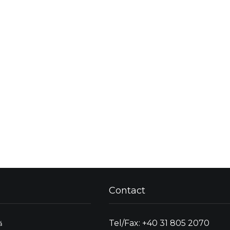
Contact
Tel/Fax: +40 31 805 2070
ă