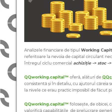
Analizele financiare de tipul
Working Capi
referitoare la nevoia de capital circulant n
întregul ciclu comercial
achiziție -> stoc -
QQworking.capital™
oferă, alături de
QQc
consistentă și în detaliu, cu ajutorul căreia s
la nivele ce erau practic imposibil de făcut
QQworking.capital™
folosește, de obicei,
valorifică capabilitățile de prelucrare gener