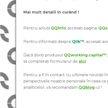
Mai mult detalii în curând !
Pentru soluții
QQinfo
, accesați pagina:
QQso
Pentru informații despre
Qlik™
, accesați ace
Dacă doriți produsul
QQworking.capital™
să completați formularul de
aici
.
Pentru a fi în contact cu ultimele noutăți în 
perspectivele noastre personale în ceea ce
analiticelor, vă recomandăm
QQblog
-ul !