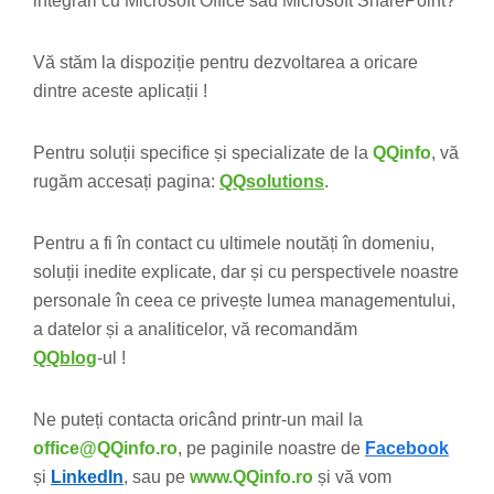
integrări cu Microsoft Office sau Microsoft SharePoint?
Vă stăm la dispoziție pentru dezvoltarea a oricare
dintre aceste aplicații !
Pentru soluții specifice și specializate de la
QQinfo
, vă
rugăm accesați pagina:
QQsolutions
.
Pentru a fi în contact cu ultimele noutăți în domeniu,
soluții inedite explicate, dar și cu perspectivele noastre
personale în ceea ce privește lumea managementului,
a datelor și a analiticelor, vă recomandăm
QQblog
-ul !
Ne puteți contacta oricând printr-un mail la
office@QQinfo.ro
, pe paginile noastre de
Facebook
și
LinkedIn
, sau pe
www.QQinfo.ro
și vă vom