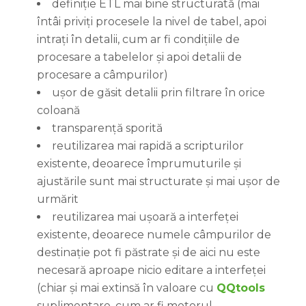
definiție ETL mai bine structurată (mai
întâi priviți procesele la nivel de tabel, apoi
intrați în detalii, cum ar fi condițiile de
procesare a tabelelor și apoi detalii de
procesare a câmpurilor)
ușor de găsit detalii prin filtrare în orice
coloană
transparență sporită
reutilizarea mai rapidă a scripturilor
existente, deoarece împrumuturile și
ajustările sunt mai structurate și mai ușor de
urmărit
reutilizarea mai ușoară a interfeței
existente, deoarece numele câmpurilor de
destinație pot fi păstrate și de aici nu este
necesară aproape nicio editare a interfeței
(chiar și mai extinsă în valoare cu
QQtools
suplimentare, cum ar fi motorul