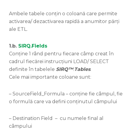
Ambele tabele conțin o coloană care permite
activarea/ dezactivarea rapidă a anumitor părți
ale ETL.
1.b.
SIRQ.Fields
Conține 1 rând pentru fiecare câmp creat în
cadrul fiecărei instrucțiuni LOAD/ SELECT
definite în tabelele
SIRQ
™
.
Tables
.
Cele mai importante coloane sunt:
– SourceField_Formula – conține fie câmpul, fie
o formulă care va defini conținutul câmpului
– Destination Field – cu numele final al
câmpului