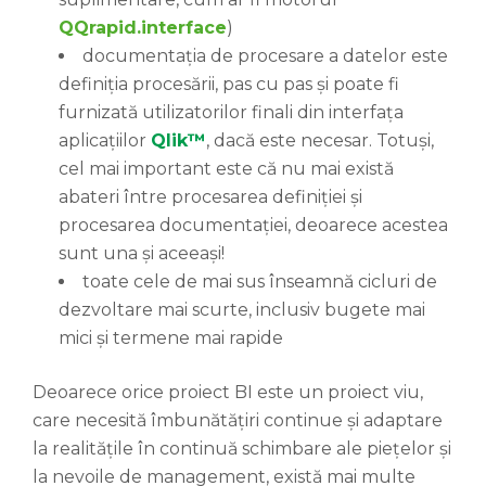
QQrapid.interface
)
documentația de procesare a datelor este
definiția procesării, pas cu pas și poate fi
furnizată utilizatorilor finali din interfața
aplicațiilor
Qlik
™
, dacă este necesar. Totuși,
cel mai important este că nu mai există
abateri între procesarea definiției și
procesarea documentației, deoarece acestea
sunt una și aceeași!
toate cele de mai sus înseamnă cicluri de
dezvoltare mai scurte, inclusiv bugete mai
mici și termene mai rapide
Deoarece orice proiect BI este un proiect viu,
care necesită îmbunătățiri continue și adaptare
la realitățile în continuă schimbare ale piețelor și
la nevoile de management, există mai multe