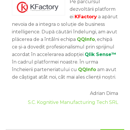
Pe parcursul
dezvoltării platform
ei
KFactory
a apărut
nevoia de a integra o soluție de business
intelligence. După căutări îndelungi, am avut
plăcerea de a întâlni echipa
QQInfo
, echipă
ce și-a dovedit profesionalismul prin sprijinul
acordat în accelerarea adopției
Qlik Sense™
în cadrul platformei noastre. În urma
încheierii parteneriatului cu
QQInfo
am avut
de câștigat atât noi, cât mai ales clienții noștri.
Adrian Dima
S.C. Kognitive Manufacturing Tech SRL