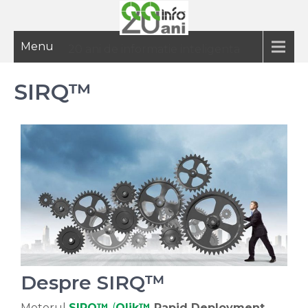
Menu
20 ani de informatie inteligenta
SIRQ™
Despre SIRQ™
Motorul
SIRQ™
(
Qlik™
Rapid Deployment