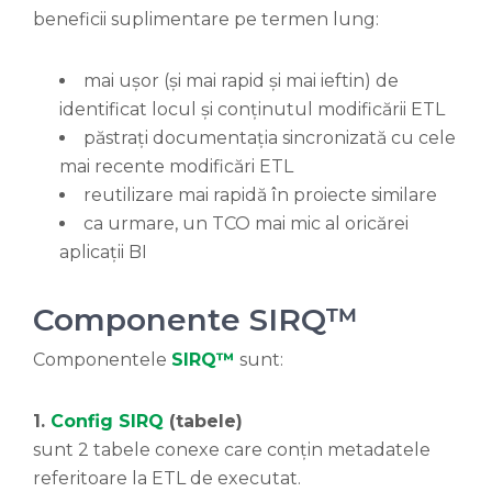
beneficii suplimentare pe termen lung:
mai ușor (și mai rapid și mai ieftin) de
identificat locul și conținutul modificării ETL
păstrați documentația sincronizată cu cele
mai recente modificări ETL
reutilizare mai rapidă în proiecte similare
ca urmare, un TCO mai mic al oricărei
aplicații BI
Componente SIRQ™
Componentele
SIRQ™
sunt:
1.
Config
SIRQ
(tabele)
sunt 2 tabele conexe care conțin metadatele
referitoare la ETL de executat.