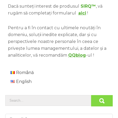
Dacă sunteți interest de produsul
SIRQ
™
, vă
rugăm să completați formularul
aici
!
Pentru a fi în contact cu ultimele noutăți în
domeniu, soluții inedite explicate, dar și cu
perspectivele noastre personale în ceea ce
privește lumea managementului, a datelor și a
analiticelor, vă recomandăm
QQblog
-ul
!
Română
English