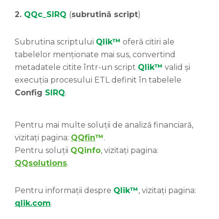
2.
QQc_SIRQ
(
subrutină script
)
Subrutina scriptului
Qlik
™
oferă citiri ale
tabelelor menționate mai sus, convertind
metadatele citite într-un script
Qlik
™
valid și
execuția procesului ETL definit în tabelele
Config
SIRQ
.
Pentru mai multe soluții de analiză financiară,
vizitați pagina:
QQfin
™
.
Pentru soluții
QQinfo
, vizitați pagina:
QQsolutions
.
Pentru informații despre
Qlik™
, vizitați pagina:
qlik.com
.