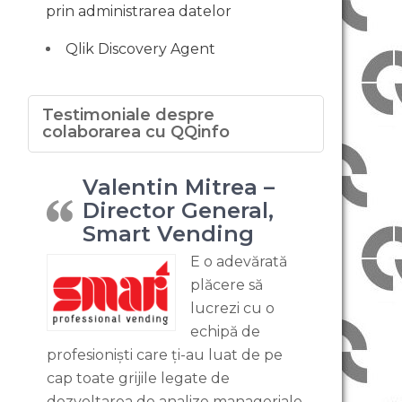
prin administrarea datelor
Qlik Discovery Agent
Testimoniale despre
colaborarea cu QQinfo
Valentin Mitrea –
Director General,
Smart Vending
E o adevărată
plăcere să
lucrezi cu o
echipă de
profesioniști care ți-au luat de pe
cap toate grijile legate de
dezvoltarea de analize manageriale.