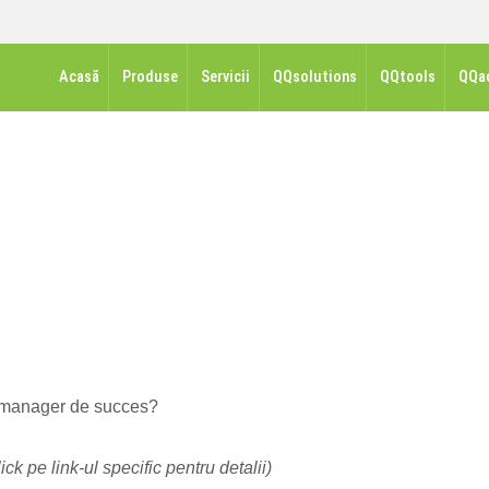
Acasă
Produse
Servicii
QQsolutions
QQtools
QQa
un manager de succes?
lick pe link-ul specific pentru detalii)