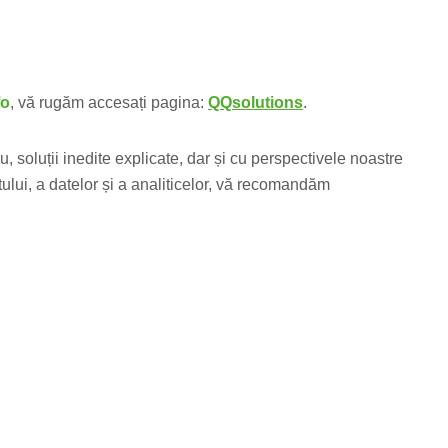
fo
, vă rugăm accesați pagina:
QQsolutions
.
u, soluții inedite explicate, dar și cu perspectivele noastre
ui, a datelor și a analiticelor, vă recomandăm