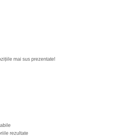
zițiile mai sus prezentate!
cabile
iile rezultate