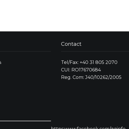
Contact
Tel/Fax: +40 31 805 2070
ă
CUI: RO17670684
Reg. Com: J40/10262/2005
https:www.facebook.com/qqinfo