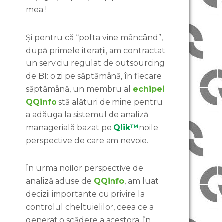
mea !
Și pentru că “pofta vine mâncând”,
după primele iterații, am contractat
un serviciu regulat de outsourcing
de BI: o zi pe săptămână, în fiecare
săptămână, un membru al
echipei
QQinfo
stă alături de mine pentru
a adăuga la sistemul de analiză
managerială bazat pe
Qlik™
noile
perspective de care am nevoie.
În urma noilor perspective de
analiză aduse de
QQinfo
, am luat
decizii importante cu privire la
controlul cheltuielilor, ceea ce a
generat o scădere a acestora, în