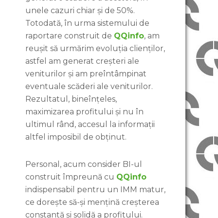
unele cazuri chiar și de 50%.
Totodată, în urma sistemului de
raportare construit de
QQinfo
, am
reușit să urmărim evoluția clienților,
astfel am generat creșteri ale
veniturilor și am preîntâmpinat
eventuale scăderi ale veniturilor.
Rezultatul, bineînțeles,
maximizarea profitului și nu în
ultimul rând, accesul la informații
altfel imposibil de obținut.
Personal, acum consider BI-ul
construit împreună cu
QQinfo
indispensabil pentru un IMM matur,
ce dorește să-și mențină creșterea
constantă și solidă a profitului.