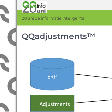
20 ani de informatie inteligenta
QQadjustments™