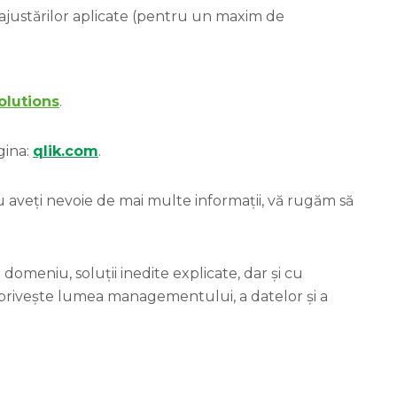
 ajustărilor aplicate (pentru un maxim de
lutions
.
gina:
qlik.com
.
au aveți nevoie de mai multe informații, vă rugăm să
domeniu, soluții inedite explicate, dar și cu
 privește lumea managementului, a datelor și a