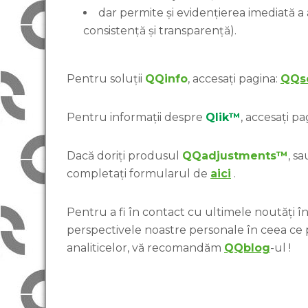
dar permite și evidențierea imediată a
consistență și transparență).
Pentru soluții
QQinfo
, accesați pagina:
QQso
Pentru informații despre
Qlik™
, accesați pa
Dacă doriți produsul
QQadjustments™
, s
completați formularul de
aici
.
Pentru a fi în contact cu ultimele noutăți în 
perspectivele noastre personale în ceea ce
analiticelor, vă recomandăm
QQblog
-ul !