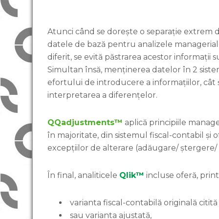
Atunci când se dorește o separație extrem de c
datele de bază pentru analizele manageriale
diferit, se evită păstrarea acestor informații
Simultan însă, menținerea datelor în 2 sist
efortului de introducere a informațiilor, cât
interpretarea a diferențelor.
QQadjustments™
aplică principiile manag
în majoritate, din sistemul fiscal-contabil ș
excepțiilor de alterare (adăugare/ ștergere/ 
În final, analiticele
Qlik™
incluse oferă, print
varianta fiscal-contabilă originală citit
sau varianta ajustată,