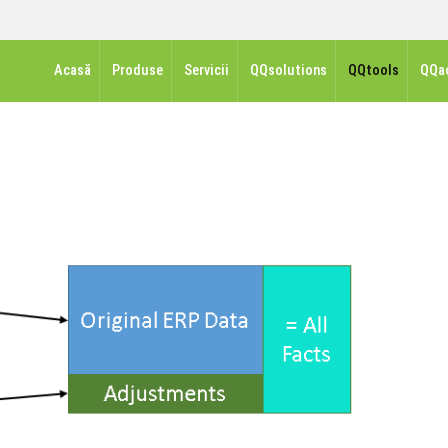
Acasă
Produse
Servicii
QQsolutions
QQtools
QQa