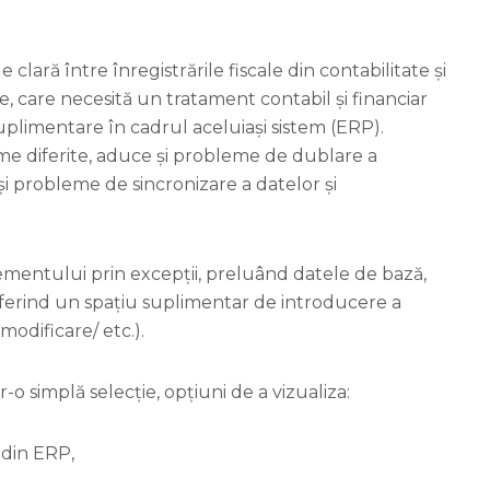
lară între înregistrările fiscale din contabilitate și
, care necesită un tratament contabil și financiar
 suplimentare în cadrul aceluiași sistem (ERP).
eme diferite, aduce și probleme de dublare a
 și probleme de sincronizare a datelor și
ementului prin excepții, preluând datele de bază,
i oferind un spațiu suplimentar de introducere a
modificare/ etc.).
r-o simplă selecție, opțiuni de a vizualiza:
ă din ERP,