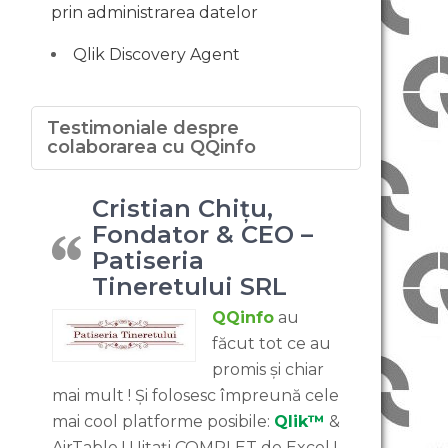
prin administrarea datelor
Qlik Discovery Agent
Testimoniale despre
colaborarea cu QQinfo
Cristian Chițu,
Fondator & CEO –
Patiseria
Tineretului SRL
QQinfo
au
făcut tot ce au
promis și chiar
mai mult ! Și folosesc împreună cele
mai cool platforme posibile:
Qlik™
&
AirTable ! Uitați COMPLET de Excel !