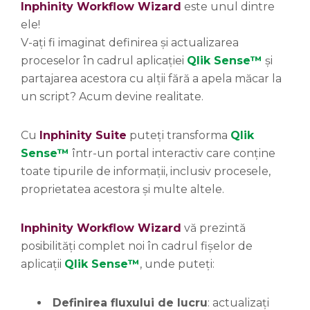
Inphinity Workflow Wizard
este unul dintre
ele!
V-ați fi imaginat definirea și actualizarea
proceselor în cadrul aplicației
Qlik Sense™
și
partajarea acestora cu alții fără a apela măcar la
un script? Acum devine realitate.
Cu
Inphinity Suite
puteți transforma
Qlik
Sense™
într-un portal interactiv care conține
toate tipurile de informații, inclusiv procesele,
proprietatea acestora și multe altele.
Inphinity Workflow Wizard
vă prezintă
posibilități complet noi în cadrul fișelor de
aplicații
Qlik Sense™
, unde puteți:
Definirea fluxului de lucru
: actualizați