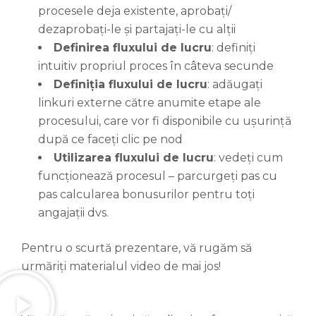
procesele deja existente, aprobați/
dezaprobați-le și partajați-le cu alții
Definirea fluxului de lucru
: definiți
intuitiv propriul proces în câteva secunde
Definiția fluxului de lucru
: adăugați
linkuri externe către anumite etape ale
procesului, care vor fi disponibile cu ușurință
după ce faceți clic pe nod
Utilizarea fluxului de lucru
: vedeți cum
funcționează procesul – parcurgeți pas cu
pas calcularea bonusurilor pentru toți
angajații dvs.
Pentru o scurtă prezentare, vă rugăm să
urmăriți materialul video de mai jos!