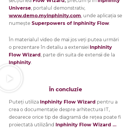
secțiunea
Flow Wizard
,
precum și în
Inphinity
Universe
, portalul demonstrativ,
www.demo.myinphinity.com
, unde aplicația se
numește
Superpowers of Inphinity Flow
.
În materialul video de mai jos veți putea urmări
o prezentare în detaliu a extensiei
Inphinity
Flow Wizard
, parte din suita de extensii de la
Inphinity
.
În concluzie
Puteți utiliza
Inphinity
Flow Wizard
pentru a
crea o documentație despre arhitectura IT,
deoarece orice tip de diagramă de rețea poate fi
proiectată utilizând
Inphinity Flow Wizard …