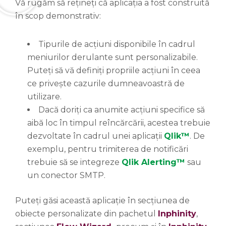
Vă rugăm să rețineți că aplicația a fost construită
în scop demonstrativ:
Tipurile de acțiuni disponibile în cadrul
meniurilor derulante sunt personalizabile.
Puteți să vă definiți propriile acțiuni în ceea
ce privește cazurile dumneavoastră de
utilizare.
Dacă doriți ca anumite acțiuni specifice să
aibă loc în timpul reîncărcării, acestea trebuie
dezvoltate în cadrul unei aplicații
Qlik™
. De
exemplu, pentru trimiterea de notificări
trebuie să se integreze
Qlik Alerting™
sau
un conector SMTP.
Puteți găsi această aplicație în secțiunea de
obiecte personalizate din pachetul
Inphinity
,