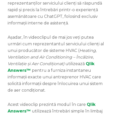
reprezentanților serviciului clienți să răspundă
rapid și precis la întrebări printr-o experiență
asemănătoare cu ChatGPT, folosind exclusiv
informații interne de asistență.
Așadar, în videoclipul de mai jos veți putea
urmări cum reprezentantul serviciului clienți al
unui producător de sisteme HVAC (
Heating,
Ventilation and Air Conditioning – Încălzire,
Ventilație și Aer Condiționat)
utilizează
Qlik
Answers™
pentru a furniza instantaneu
informații exacte unui antreprenor HVAC care
solicită informații despre înlocuirea unui sistem
de aer condiționat.
Acest videoclip prezintă modul în care
Qlik
Answers™
utilizează întrebări simple în limbaj