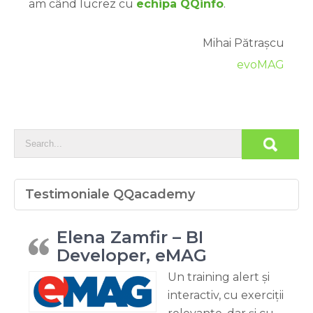
am când lucrez cu
echipa QQinfo
.
Mihai Pătrașcu
evoMAG
Testimoniale QQacademy
Elena Zamfir – BI
Developer, eMAG
Un training alert și
interactiv, cu exerciții