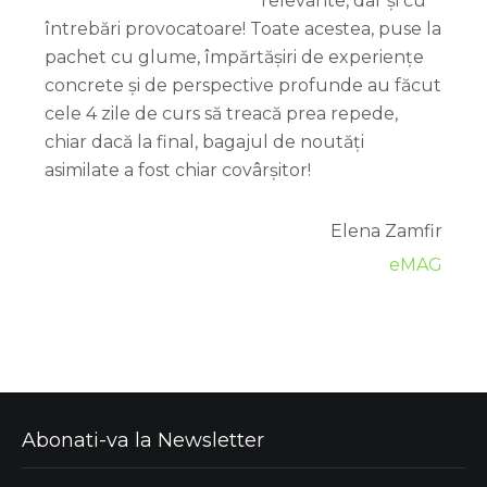
relevante, dar și cu
întrebări provocatoare! Toate acestea, puse la
pachet cu glume, împărtășiri de experiențe
concrete și de perspective profunde au făcut
cele 4 zile de curs să treacă prea repede,
chiar dacă la final, bagajul de noutăți
asimilate a fost chiar covârșitor!
Elena Zamfir
eMAG
Abonati-va la Newsletter