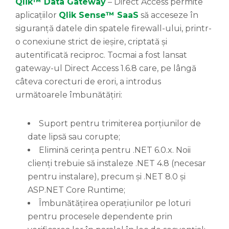
Qlik™ Data Gateway
– Direct Access permite
aplicațiilor
Qlik Sense™ SaaS
să acceseze în
siguranță datele din spatele firewall-ului, printr-
o conexiune strict de ieșire, criptată și
autentificată reciproc. Tocmai a fost lansat
gateway-ul Direct Access 1.6.8 care, pe lângă
câteva corecturi de erori, a introdus
următoarele îmbunătățiri:
Suport pentru trimiterea porțiunilor de
date lipsă sau corupte;
Elimină cerința pentru .NET 6.0.x. Noii
clienți trebuie să instaleze .NET 4.8 (necesar
pentru instalare), precum și .NET 8.0 și
ASP.NET Core Runtime;
Îmbunătățirea operațiunilor pe loturi
pentru procesele dependente prin