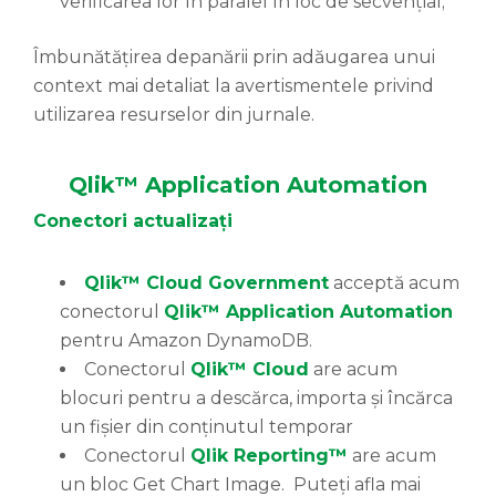
verificarea lor în paralel în loc de secvențial;
Îmbunătățirea depanării prin adăugarea unui
context mai detaliat la avertismentele privind
utilizarea resurselor din jurnale.
Qlik™ Application Automation
Conectori
actualizați
Qlik™ Cloud Government
acceptă acum
conectorul
Qlik™ Application
Automation
pentru Amazon DynamoDB.
Conectorul
Qlik™ Cloud
are acum
blocuri pentru a descărca, importa și încărca
un fișier din conținutul temporar
Conectorul
Qlik Reporting™
are acum
un bloc Get Chart Image. Puteți afla mai