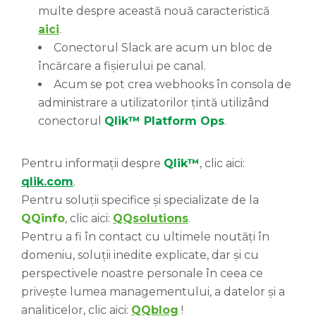
multe despre această nouă caracteristică
aici
.
Conectorul Slack are acum un bloc de
încărcare a fișierului pe canal.
Acum se pot crea webhooks în consola de
administrare a utilizatorilor țintă utilizând
conectorul
Qlik™ Platform Ops
.
Pentru informații despre
Qlik™
, clic aici:
qlik.com
.
Pentru soluții specifice și specializate de la
QQinfo
, clic aici:
QQsolutions
.
Pentru a fi în contact cu ultimele noutăți în
domeniu, soluții inedite explicate, dar și cu
perspectivele noastre personale în ceea ce
privește lumea managementului, a datelor și a
analiticelor, clic aici:
QQblog
!