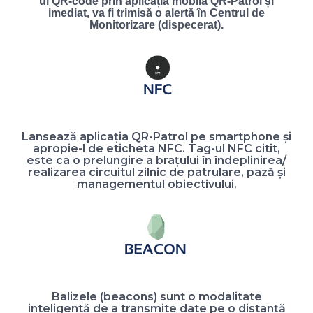
ul QR-code prin aplicația mobilă QR-Patrol și
imediat, va fi trimisă o alertă în Centrul de
Monitorizare (dispecerat).
Lansează aplicația QR-Patrol pe smartphone și
apropie-l de eticheta NFC. Tag-ul NFC citit,
este ca o prelungire a brațului în îndeplinirea/
realizarea circuitul zilnic de patrulare, pază și
managementul obiectivului.
Balizele (beacons) sunt o modalitate
inteligentă de a transmite date pe o distanță