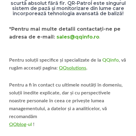
scurtă absolut fără fir. QR-Patrol este singurul
sistem de pază și monitorizare din lume care
încorporează tehnologia avansată de baliză!
*Pentru mai multe detalii contactați-ne pe
adresa de e-mail:
sales@qqinfo.ro
.
Pentru soluții specifice și specializate de la
QQinfo
, vă
rugăm accesați pagina:
QQsolutions
.
Pentru a fi în contact cu ultimele noutăți în domeniu,
soluții inedite explicate, dar și cu perspectivele
noastre personale în ceea ce privește lumea
managementului, a datelor și a analiticelor, vă
recomandăm
QQblog
-ul
!