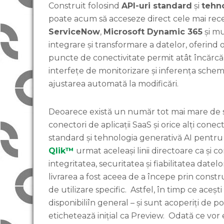
Construit folosind
API-uri standard
și
tehno
poate acum să acceseze direct cele mai rece
ServiceNow
,
Microsoft Dynamic 365
și mu
integrare și transformare a datelor, oferind o
puncte de conectivitate permit atât încărcăr
interfețe de monitorizare și inferența schem
ajustarea automată la modificări.
Deoarece există un număr tot mai mare de su
conectori de aplicații SaaS și orice alți conect
standard și tehnologia generativă AI pentru a 
Qlik™
urmat aceleași linii directoare ca și co
integritatea, securitatea și fiabilitatea date
livrarea a fost aceea de a începe prin const
de utilizare specific. Astfel, în timp ce aceș
disponibiliîn general – și sunt acoperiți de p
etichetează inițial ca Preview. Odată ce vor