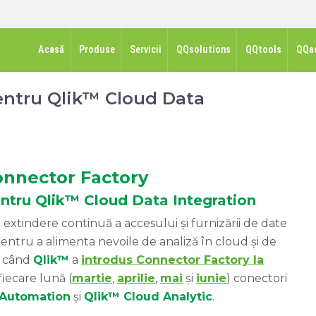
Acasă
Produse
Servicii
QQsolutions
QQtools
QQa
pentru Qlik™ Cloud Data
onnector Factory
pentru Qlik™ Cloud Data Integration
extindere continuă a accesului și furnizării de date
 pentru a alimenta nevoile de analiză în cloud și de
e când
Qlik™
a
introdus Connector Factory la
fiecare lună (
martie
,
aprilie
,
mai
și
iunie
) conectori
 Automation
și
Qlik™ Cloud Analytic
.