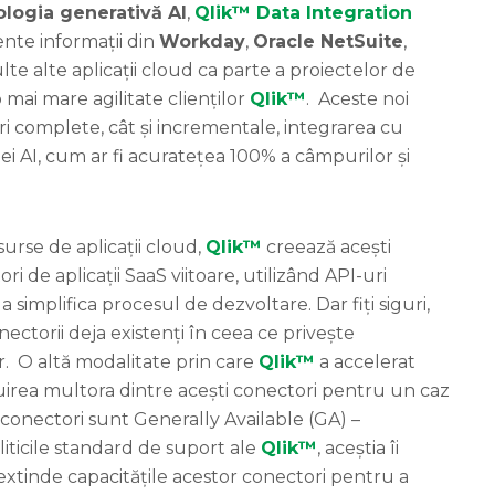
logia generativă AI
,
Qlik™ Data Integration
nte informații din
Workday
,
Oracle NetSuite
,
lte alte aplicații cloud ca parte a proiectelor de
 mai mare agilitate clienților
Qlik™
. Aceste noi
i complete, cât și incrementale, integrarea cu
ei AI, cum ar fi acuratețea 100% a câmpurilor și
rse de aplicații cloud,
Qlik™
creează acești
ori de aplicații SaaS viitoare, utilizând API-uri
simplifica procesul de dezvoltare. Dar fiți siguri,
nectorii deja existenți în ceea ce privește
lor. O altă modalitate prin care
Qlik™
a accelerat
ruirea multora dintre acești conectori pentru un caz
ti conectori sunt Generally Available (GA) –
oliticile standard de suport ale
Qlik™
, aceștia îi
 extinde capacitățile acestor conectori pentru a