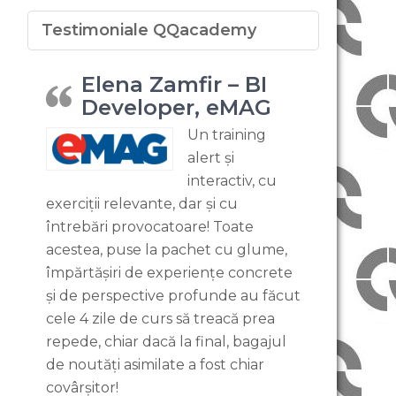
Testimoniale QQacademy
Elena Zamfir – BI
Developer, eMAG
Un training
alert și
interactiv, cu
exerciții relevante, dar și cu
întrebări provocatoare! Toate
acestea, puse la pachet cu glume,
împărtășiri de experiențe concrete
și de perspective profunde au făcut
cele 4 zile de curs să treacă prea
repede, chiar dacă la final, bagajul
de noutăți asimilate a fost chiar
covârșitor!