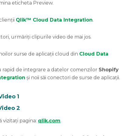
imina eticheta Preview.
lienții
Qlik™ Cloud Data Integration
.
ri, urmăriți clipurile video de mai jos.
oilor surse de aplicații cloud din
Cloud Data
u rapid de integrare a datelor comenzilor
Shopify
ntegration
și noii săi conectori de surse de aplicații.
Video 1
Video 2
 vizitați pagina:
qlik.com
.