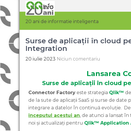
20 ani de informatie inteligenta
Surse de aplicații în cloud 
Integration
20 iulie 2023
Niciun comentariu
Lansarea C
Surse de aplicații în cloud 
Connector Factory
este strategia
Qlik™
de 
de la sute de aplicații SaaS și surse de date
integrare a datelor în continuă evoluție. D
începutul acestui an
, de atunci a lansat în 
noi și actualizați pentru
Qlik™
Application