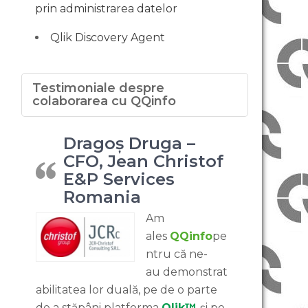
prin administrarea datelor
Qlik Discovery Agent
Testimoniale despre
colaborarea cu QQinfo
Dragoș Druga –
CFO, Jean Christof
E&P Services
Romania
Am
ales
QQinfo
pe
ntru că ne-
au demonstrat
abilitatea lor duală, pe de o parte
de a stăpâni platforma
Qlik™
și pe