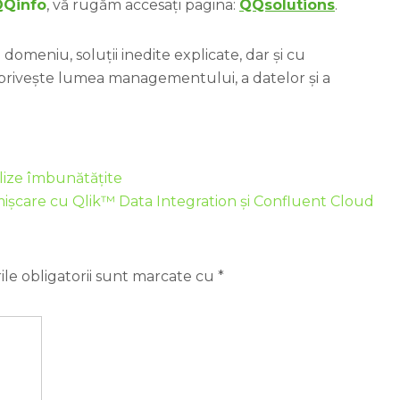
QQinfo
, vă rugăm accesați pagina:
QQsolutions
.
domeniu, soluții inedite explicate, dar și cu
 privește lumea managementului, a datelor și a
lize îmbunătățite
mișcare cu Qlik™ Data Integration și Confluent Cloud
le obligatorii sunt marcate cu
*