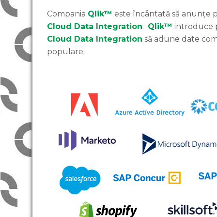
Compania
Qlik™
este încântată să anunțe 
Cloud Data Integration
.
Qlik™
introduce p
Cloud Data Integration
să adune date compl
populare: