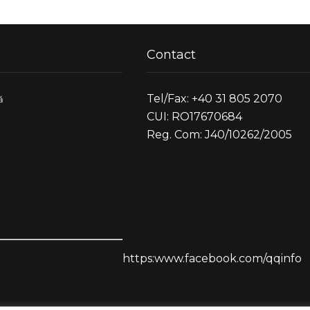
Contact
Tel/Fax: +40 31 805 2070
ă
CUI: RO17670684
Reg. Com: J40/10262/2005
https:www.facebook.com/qqinfo