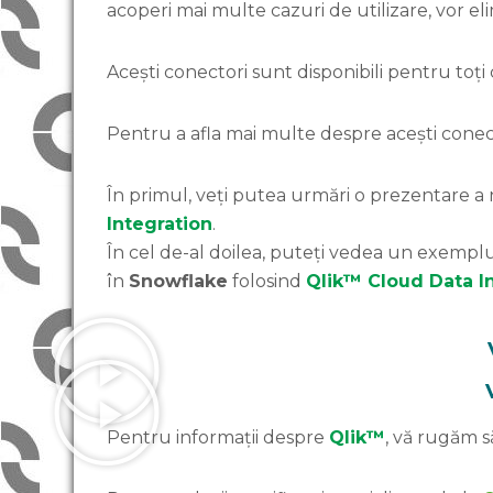
acoperi mai multe cazuri de utilizare, vor el
Acești conectori sunt disponibili pentru toți c
Pentru a afla mai multe despre acești conecto
În primul, veți putea urmări o prezentare a n
Integration
.
În cel de-al doilea, puteți vedea un exempl
în
Snowflake
folosind
Qlik™ Cloud Data I
Pentru informații despre
Qlik™
, vă rugăm să