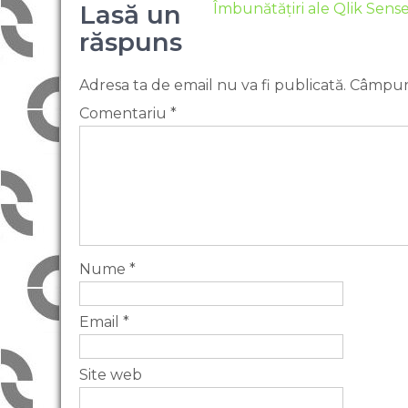
Lasă un
Îmbunătățiri ale Qlik Sens
răspuns
Adresa ta de email nu va fi publicată.
Câmpuri
Comentariu
*
Nume
*
Email
*
Site web