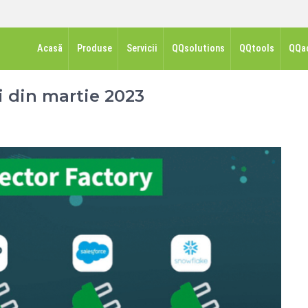
Acasă
Produse
Servicii
QQsolutions
QQtools
QQa
i din martie 2023