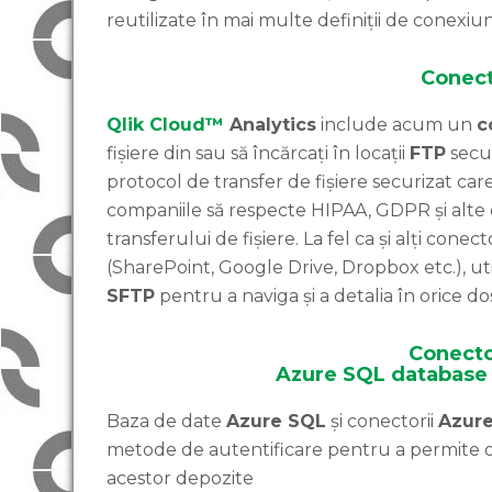
reutilizate în mai multe definiții de conexiun
Conect
Qlik Cloud™
Analytics
include acum un
c
fișiere din sau să încărcați în locații
FTP
secu
protocol de transfer de fișiere securizat ca
companiile să respecte HIPAA, GDPR și alte
transferului de fișiere. La fel ca și alți conect
(SharePoint, Google Drive, Dropbox etc.), uti
SFTP
pentru a naviga și a detalia în orice do
Conecto
Azure SQL database 
Baza de date
Azure SQL
și conectorii
Azure
metode de autentificare pentru a permite o 
acestor depozite