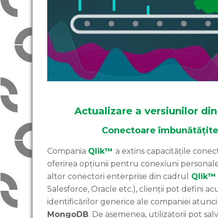
Actualizare a versiunilor d
Conectoare îmbunătățit
Compania
Qlik™
a extins capacitățile conec
oferirea opțiunii pentru conexiuni personale 
altor conectori enterprise din cadrul
Qlik™
Salesforce, Oracle etc.), clienții pot defini a
identificărilor generice ale companiei atunc
MongoDB
. De asemenea, utilizatorii pot salv