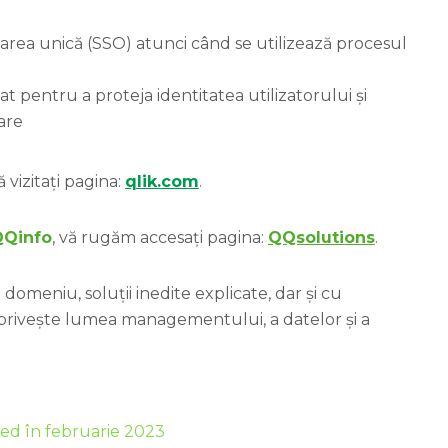
rea unică (SSO) atunci când se utilizează procesul
zat pentru a proteja identitatea utilizatorului și
are
 vizitați pagina:
qlik.com
.
QQinfo
, vă rugăm accesați pagina:
QQsolutions
.
domeniu, soluții inedite explicate, dar și cu
 privește lumea managementului, a datelor și a
ged în februarie 2023