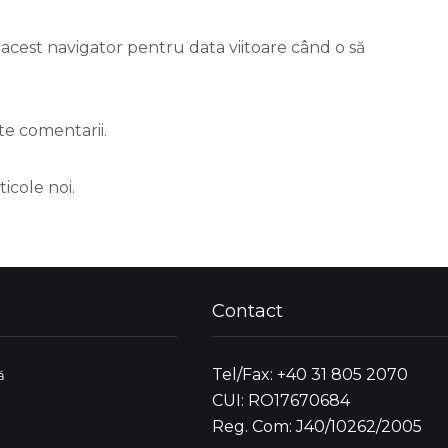
 acest navigator pentru data viitoare când o să
te comentarii.
icole noi.
Contact
Tel/Fax: +40 31 805 2070
ă
CUI: RO17670684
Reg. Com: J40/10262/2005