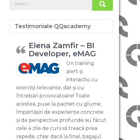
Testimoniale QQacademy
Elena Zamfir – BI
Developer, eMAG
Un training
alert și
interactiv, cu
exerciții relevante, dar și cu
întrebări provocatoare! Toate
acestea, puse la pachet cu glume,
împărtășiri de experiențe concrete
și de perspective profunde au făcut
cele 4 zile de curs să treacă prea
repede, chiar dacă la final, bagajul