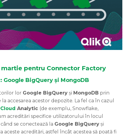
in martie pentru Connector Factory
e: Google BigQuery și MongoDB
torilor lor
Google BigQuery
și
MongoDB
prin
la accesarea acestor depozite. La fel ca în cazul
 Cloud
Analytic
(de exemplu, Snowflake,
cum acreditări specifice utilizatorului în locul
i când se conectează la
Google BigQuery
și
a aceste acreditări, astfel încât acestea să poată fi