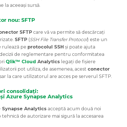
e la aceeași sursă.
or nou: SFTP
onector SFTP
care vă va permite să descărcați
rizate.
SFTP
(
SSH File Transfer Protocol
) este un
re rulează pe
protocolul SSH
și poate ajuta
 decizii de reglementare pentru conformitatea
ori
Qlik™ Cloud
Analytics
legați de fișiere
lizatorii pot utiliza, de asemenea, acest
conector
sar la care utilizatorul are acces pe serverul SFTP.
ri consolidați:
și Azure Synapse Analytics
 Synapse Analytics
acceptă acum două noi
tehnică de autorizare mai sigură la accesarea