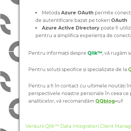
Metoda
Azure OAuth
permite conecta
de autentificare bazat pe token
OAuth
Azure Active Directory
poate fi utili
pentru a simplifica experiența de conect
Pentru informații despre
Qlik™
, vă rugăm să
Pentru soluții specifice și specializate de la
Pentru a fi în contact cu ultimele noutăți în 
perspectivele noastre personale în ceea ce
analiticelor, vă recomandăm
QQblog
–
ul!
Versiuni Qlik™ Data Integration Client Mana