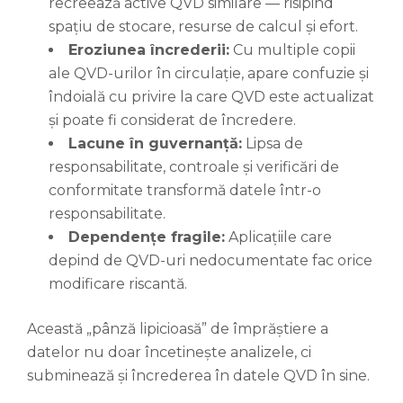
recreează active QVD similare — risipind
spațiu de stocare, resurse de calcul și efort.
Eroziunea încrederii:
Cu multiple copii
ale QVD-urilor în circulație, apare confuzie și
îndoială cu privire la care QVD este actualizat
și poate fi considerat de încredere.
Lacune în guvernanță:
Lipsa de
responsabilitate, controale și verificări de
conformitate transformă datele într-o
responsabilitate.
Dependențe fragile:
Aplicațiile care
depind de QVD-uri nedocumentate fac orice
modificare riscantă.
Această „pânză lipicioasă” de împrăștiere a
datelor nu doar încetinește analizele, ci
subminează și încrederea în datele QVD în sine.