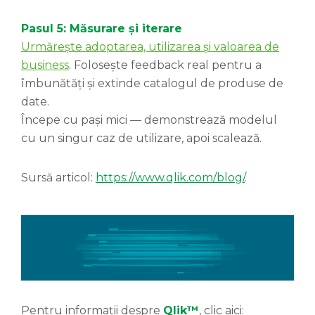
Pasul 5: Măsurare și iterare
Urmărește adoptarea, utilizarea și valoarea de
business
. Folosește feedback real pentru a
îmbunătăți și extinde catalogul de produse de
date.
Începe cu pași mici — demonstrează modelul
cu un singur caz de utilizare, apoi scalează.
Sursă articol:
https://www.qlik.com/blog/
.
Pentru informații despre
Qlik™
, clic aici: