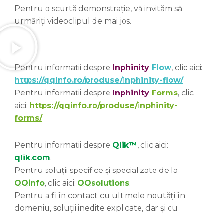
Pentru o scurtă demonstrație, vă invităm să
urmăriți videoclipul de mai jos.
Pentru informații despre
Inphinity
Flow
, clic aici:
https://qqinfo.ro/produse/inphinity-flow/
Pentru informații despre
Inphinity
Forms
, clic
aici:
https://qqinfo.ro/produse/inphinity-
forms/
Pentru informații despre
Qlik™
, clic aici:
qlik.com
.
Pentru soluții specifice și specializate de la
QQinfo
, clic aici:
QQsolutions
.
Pentru a fi în contact cu ultimele noutăți în
domeniu, soluții inedite explicate, dar și cu