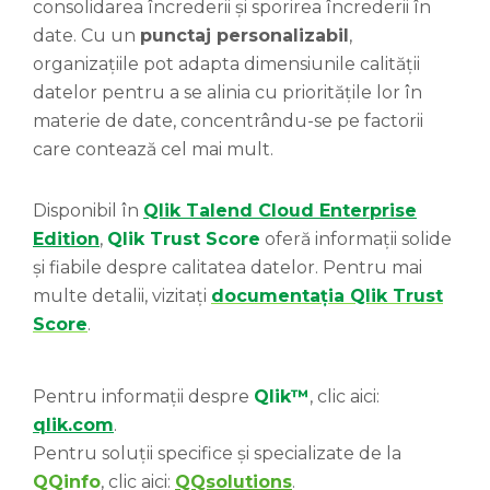
consolidarea încrederii și sporirea încrederii în
date. Cu un
punctaj personalizabil
,
organizațiile pot adapta dimensiunile calității
datelor pentru a se alinia cu prioritățile lor în
materie de date, concentrându-se pe factorii
care contează cel mai mult.
Disponibil în
Qlik Talend Cloud Enterprise
Edition
,
Qlik Trust Score
oferă informații solide
și fiabile despre calitatea datelor. Pentru mai
multe detalii, vizitați
documentația Qlik Trust
Score
.
Pentru informații despre
Qlik™
, clic aici:
qlik.com
.
Pentru soluții specifice și specializate de la
QQinfo
, clic aici:
QQsolutions
.