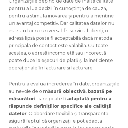
Organizațiile depind de date de înaltă calitate
pentru a lua decizii în cunoștință de cauză,
pentru a stimula inovarea și pentru a menține
un avantaj competitiv. Dar calitatea datelor nu
este un lucru universal. În serviciul clienți, o
adresă lipsă poate fi acceptabilă dacă metoda
principală de contact este valabilă. Cu toate
acestea, o adresă incompletă sau incorectă
poate duce la eșecuri de plată și la ineficiențe
operaționale în facturare și facturare.
Pentru a evalua încrederea în date, organizațiile
au nevoie de o
măsură obiectivă
,
bazată pe
măsurători
, care poate fi
adaptată pentru a
răspunde definițiilor specifice ale calității
datelor
. O abordare flexibilă și transparentă
asigură faptul că organizațiile pot adapta