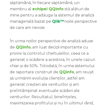
săptămână, în fiecare săptămână, un
membru al
echipei QQinfo
stă alături de
mine pentru a adăuga la sistemul de analiză
managerială bazat pe
Qlik™
noile perspective
de care am nevoie.
În urma noilor perspective de analiză aduse
de
QQinfo
, am luat decizii importante cu
privire la controlul cheltuielilor, ceea ce a
generat o scădere a acestora, în unele cazuri
chiar și de 50%. Totodată, în urma sistemului
de raportare construit de
QQinfo
, am reușit
să urmărim evoluția clienților, astfel am
generat creșteri ale veniturilor și am
preîntâmpinat eventuale scăderi ale
veniturilor. Rezultatul, bineînțeles,
maximizarea profitului și nu în ultimul rând,