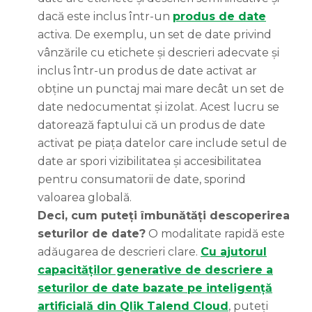
dacă este inclus într-un
produs de date
activa. De exemplu, un set de date privind
vânzările cu etichete și descrieri adecvate și
inclus într-un produs de date activat ar
obține un punctaj mai mare decât un set de
date nedocumentat și izolat. Acest lucru se
datorează faptului că un produs de date
activat pe piața datelor care include setul de
date ar spori vizibilitatea și accesibilitatea
pentru consumatorii de date, sporind
valoarea globală.
Deci, cum puteți îmbunătăți descoperirea
seturilor de date?
O modalitate rapidă este
adăugarea de descrieri clare.
Cu ajutorul
capacităților generative de descriere a
seturilor de date bazate pe inteligență
artificială din Qlik Talend Cloud
, puteți