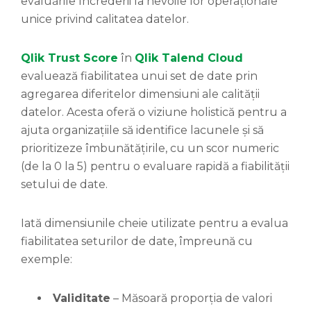
evaluările încrederii la nevoile lor operaționale
unice privind calitatea datelor.
Qlik Trust Score
în
Qlik Talend Cloud
evaluează fiabilitatea unui set de date prin
agregarea diferitelor dimensiuni ale calității
datelor. Acesta oferă o viziune holistică pentru a
ajuta organizațiile să identifice lacunele și să
prioritizeze îmbunătățirile, cu un scor numeric
(de la 0 la 5) pentru o evaluare rapidă a fiabilității
setului de date.
Iată dimensiunile cheie utilizate pentru a evalua
fiabilitatea seturilor de date, împreună cu
exemple:
Validitate
– Măsoară proporția de valori