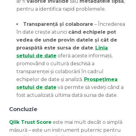
ar fi
valorile invalide
sau
metadatele lipsă
,
pentru a identifica rapid problemele.
Transparență și colaborare
– Încrederea
în date crește atunci
când echipele pot
vedea de unde provin datele și cât de
proaspătă este sursa de date
.
Linia
setului de date
oferă aceste informații,
promovând o cultură deschisă a
transparenței și colaborării în cadrul
echipelor de date și analiză.
Prospețimea
setului de date
vă permite să vedeți când a
fost actualizată ultima dată sursa de date.
Concluzie
Qlik Trust Score
este mai mult decât o simplă
măsură – este un instrument puternic pentru