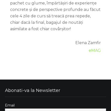
pachet cu glume, împărtășiri de experiențe
concrete și de perspective profunde au făcut
cele 4 zile de curs să treacă prea repede,
chiar dacă la final, bagajul de noutăți
asimilate a fost chiar covârșitor!
Elena Zamfir
eMAG
Abonati-va la Newsletter
Email