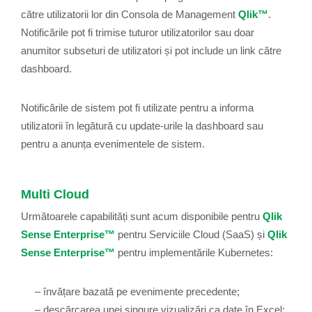
către utilizatorii lor din Consola de Management
Qlik™
.
Notificările pot fi trimise tuturor utilizatorilor sau doar
anumitor subseturi de utilizatori și pot include un link către
dashboard.
Notificările de sistem pot fi utilizate pentru a informa
utilizatorii în legătură cu update-urile la dashboard sau
pentru a anunța evenimentele de sistem.
Multi Cloud
Următoarele capabilități sunt acum disponibile pentru
Qlik
Sense Enterprise™
pentru Serviciile Cloud (SaaS) și
Qlik
Sense Enterprise™
pentru implementările Kubernetes:
– învățare bazată pe evenimente precedente;
– descărcarea unei singure vizualizări ca date în Excel;