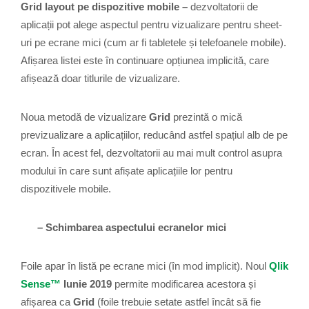
Grid layout pe dispozitive mobile –
dezvoltatorii de
aplicații pot alege aspectul pentru vizualizare pentru sheet-
uri pe ecrane mici (cum ar fi tabletele și telefoanele mobile).
Afișarea listei este în continuare opțiunea implicită, care
afișează doar titlurile de vizualizare.
Noua metodă de vizualizare
Grid
prezintă o mică
previzualizare a aplicațiilor, reducând astfel spațiul alb de pe
ecran. În acest fel, dezvoltatorii au mai mult control asupra
modului în care sunt afișate aplicațiile lor pentru
dispozitivele mobile.
– Schimbarea aspectului ecranelor mici
Foile apar în listă pe ecrane mici (în mod implicit). Noul
Qlik
Sense™
Iunie 2019
permite modificarea acestora și
afișarea ca
Grid
(foile trebuie setate astfel încât să fie