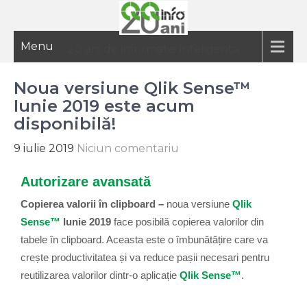
Menu
20 ani de informatie inteligenta
Noua versiune Qlik Sense™
Iunie 2019 este acum
disponibilă!
9 iulie 2019
Niciun comentariu
Autorizare avansată
Copierea valorii în clipboard –
noua versiune
Qlik
Sense™
Iunie 2019
face posibilă copierea valorilor din
tabele în clipboard. Aceasta este o îmbunătățire care va
crește productivitatea și va reduce pașii necesari pentru
reutilizarea valorilor dintr-o aplicație
Qlik Sense™
.