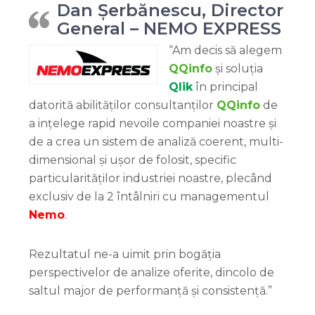
Dan Șerbănescu, Director
General – NEMO EXPRESS
“Am decis să alegem
QQinfo
și soluția
Qlik
în principal
datorită abilităților consultanților
QQinfo
de
a ințelege rapid nevoile companiei noastre și
de a crea un sistem de analiză coerent, multi-
dimensional și ușor de folosit, specific
particularităților industriei noastre, plecând
exclusiv de la 2 întâlniri cu managementul
Nemo
.
Rezultatul ne-a uimit prin bogăția
perspectivelor de analize oferite, dincolo de
saltul major de performanță și consistență.”