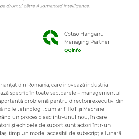
 pe drumul către Augmented Intelligence.
Cotiso Hanganu
Managing Partner
QQinfo
inanțat din Romania, care inovează industria
ază specific în toate sectoarele – managementul
mportantă problemă pentru directorii executivi din
 noile tehnologii, cum ar fi IIoT și Machine
mând un proces clasic într-unul nou, în care
orii și echipele de suport sunt actori într-un
elași timp un model accesibil de subscripție lunară