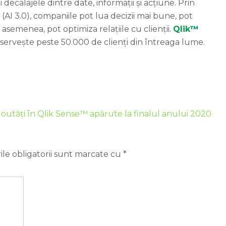
 decalajele dintre date, informații și acțiune. Prin
(AI 3.0), companiile pot lua decizii mai bune, pot
e asemenea, pot optimiza relațiile cu clienții.
Qlik™
eservește peste 50.000 de clienți din întreaga lume.
outăți în Qlik Sense™ apărute la finalul anului 2020
le obligatorii sunt marcate cu
*