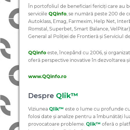
În portofoliul de beneficiari fericiți care au
serviciile
QQinfo
, se numără peste 200 de co
Autoklass, Emag, Farmexim, Help Net, Inter
Romstal, Superbet, Smart Balance, VelPitar), d
General al Poliției de Frontieră și Serviciul 
QQinfo
este, începând cu 2006, și organiza
oferă perspective inovative în dezvoltarea și
www.QQinfo.ro
Despre
Qlik™
Viziunea
Qlik™
este o lume cu profunde cun
folosi date și analize pentru a îmbunătăți lua
provocatoare probleme.
Qlik™
oferă o plat