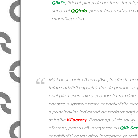
Qlik™
, liderul pieței de business intell
suportul
QQinfo
, permițând realizarea d
manufacturing.
Mă bucur mult că am găsit, în sfârșit, un
informatizării capacităților de producție
unei părți esențiale a economiei româneș
noastre, suprapus peste capabilitățile ext
a principalilor indicatori de performanță
soluțiile
KFactory
. Roadmap-ul de soluții 
ofertant, pentru că integrarea cu
Qlik Se
capabilități ce vor oferi integrarea puteri