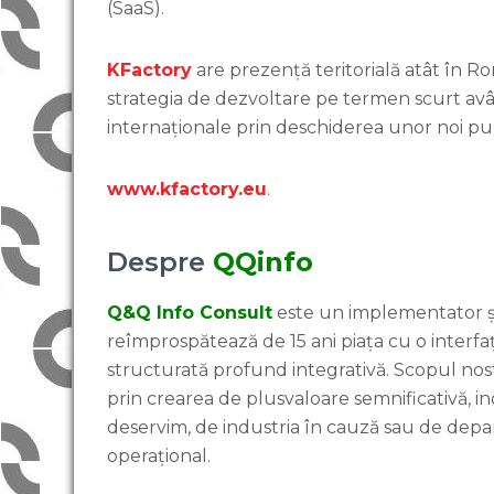
(SaaS).
KFactory
are prezență teritorială atât în Rom
strategia de dezvoltare pe termen scurt av
internaționale prin deschiderea unor noi pu
www.kfactory.eu
.
Despre
QQinfo
Q&Q Info Consult
este un implementator și
reîmprospătează de 15 ani piața cu o interfaț
structurată profund integrativă. Scopul nostr
prin crearea de plusvaloare semnificativă, i
deservim, de industria în cauză sau de depa
operațional.