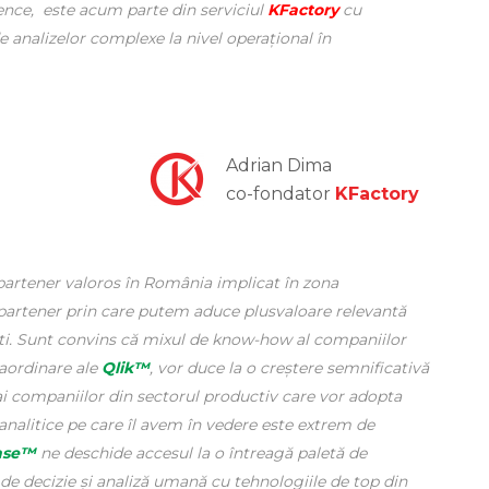
igence, este acum parte din serviciul
KFactory
cu
e analizelor complexe la nivel operațional în
Adrian Dima
co-fondator
KFactory
 partener valoros în România implicat în zona
, partener prin care putem aduce plusvaloare relevantă
ti. Sunt convins că mixul de know-how al companiilor
raordinare ale
Qlik™
, vor duce la o creștere semnificativă
 ai companiilor din sectorul productiv care vor adopta
analitice pe care îl avem în vedere este extrem de
nse™
ne deschide accesul la o întreagă paletă de
i de decizie și analiză umană cu tehnologiile de top din