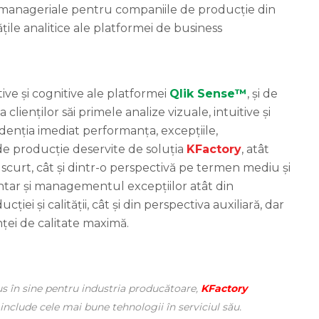
 manageriale pentru companiile de producție din
ățile analitice ale platformei de business
ive și cognitive ale platformei
Qlik Sense™
, și de
 clienților săi primele analize vizuale, intuitive și
idenția imediat performanța, excepțiile,
de producție deservite de soluția
KFactory
, atât
scurt, cât și dintr-o perspectivă pe termen mediu și
ntar și managementul excepțiilor atât din
i și calității, cât și din perspectiva auxiliară, dar
ței de calitate maximă.
us în sine pentru industria producătoare,
KFactory
nclude cele mai bune tehnologii în serviciul său.