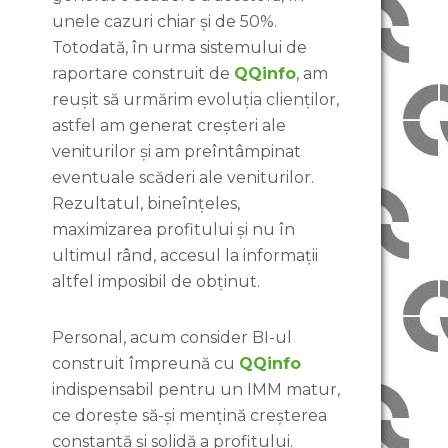
unele cazuri chiar și de 50%.
Totodată, în urma sistemului de
raportare construit de
QQinfo
, am
reușit să urmărim evoluția clienților,
astfel am generat creșteri ale
veniturilor și am preîntâmpinat
eventuale scăderi ale veniturilor.
Rezultatul, bineînțeles,
maximizarea profitului și nu în
ultimul rând, accesul la informații
altfel imposibil de obținut.
Personal, acum consider BI-ul
construit împreună cu
QQinfo
indispensabil pentru un IMM matur,
ce dorește să-și mențină creșterea
constantă și solidă a profitului.