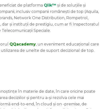
 beneficiat de platforma
Qlik™
și de soluțiile și
mpanii, inclusiv companii românești de top (Aquila,
brands, Network One Distribution, Rompetrol,
ar și instituții de prestigiu, cum ar fi Inspectoratul
de Telecomunicații Speciale.
torul
QQacademy
, un eveniment educațional care
 utilizarea de unelte de suport decizional de top.
oștințe în materie de date, în care oricine poate
rea deciziilor și pentru a-și rezolva cele mai
formă end-to-end, în cloud și on -premise, de