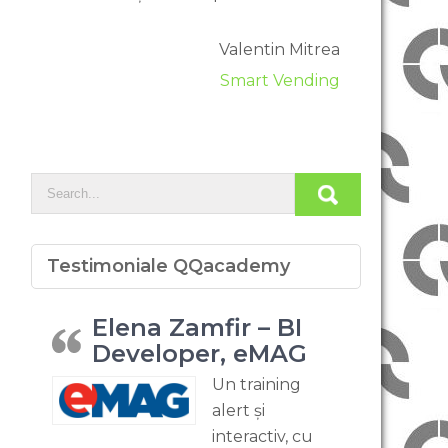
Valentin Mitrea
Smart Vending
Testimoniale QQacademy
Elena Zamfir – BI
Developer, eMAG
Un training
alert și
interactiv, cu