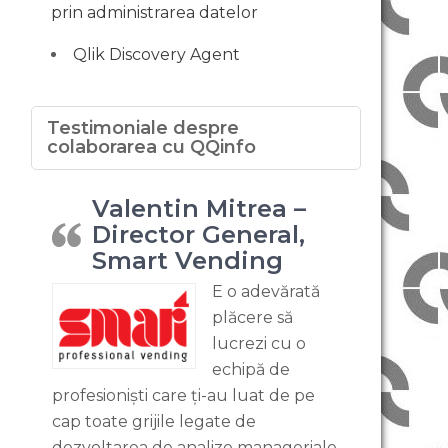
prin administrarea datelor
Qlik Discovery Agent
Testimoniale despre
colaborarea cu QQinfo
Valentin Mitrea –
Director General,
Smart Vending
E o adevărată
plăcere să
lucrezi cu o
echipă de
profesioniști care ți-au luat de pe
cap toate grijile legate de
dezvoltarea de analize manageriale.