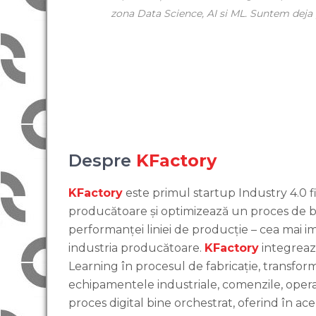
zona Data Science, AI si ML. Suntem deja
Despre
KFactory
KFactory
este primul startup Industry 4.0 f
producătoare și optimizează un proces de b
performanței liniei de producție – cea mai i
industria producătoare.
KFactory
integrează
Learning în procesul de fabricație, transfor
echipamentele industriale, comenzile, operat
proces digital bine orchestrat, oferind în ac