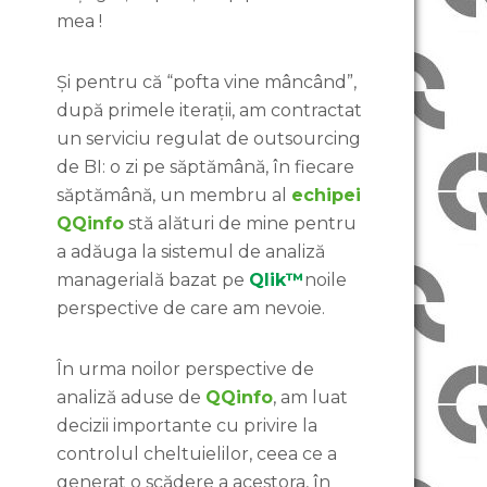
mea !
Și pentru că “pofta vine mâncând”,
după primele iterații, am contractat
un serviciu regulat de outsourcing
de BI: o zi pe săptămână, în fiecare
săptămână, un membru al
echipei
QQinfo
stă alături de mine pentru
a adăuga la sistemul de analiză
managerială bazat pe
Qlik™
noile
perspective de care am nevoie.
În urma noilor perspective de
analiză aduse de
QQinfo
, am luat
decizii importante cu privire la
controlul cheltuielilor, ceea ce a
generat o scădere a acestora, în