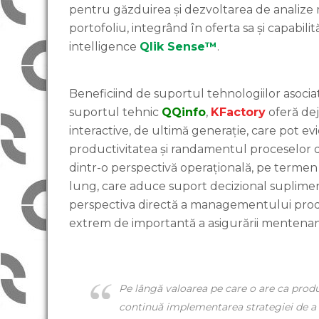
pentru găzduirea și dezvoltarea de analize
portofoliu, integrând în oferta sa și capabilit
intelligence
Qlik Sense™
.
Beneficiind de suportul tehnologiilor asociat
suportul tehnic
QQinfo
,
KFactory
oferă deja
interactive, de ultimă generație, care pot ev
productivitatea și randamentul proceselor 
dintr-o perspectivă operațională, pe termen 
lung, care aduce suport decizional suplime
perspectiva directă a managementului producție
extrem de importantă a asigurării mentenan
Pe lângă valoarea pe care o are ca prod
continuă implementarea strategiei de a i