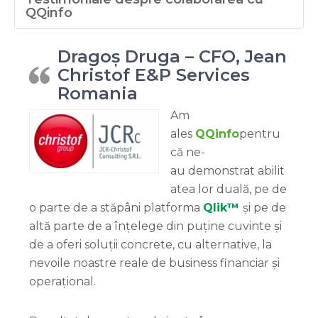
QQinfo
Dragoș Druga – CFO, Jean
Christof E&P Services
Romania
Am
ales
QQinfo
pentru
că ne-
au demonstrat abilit
atea lor duală, pe de
o parte de a stăpâni platforma
Qlik™
și pe de
altă parte de a înțelege din puține cuvinte și
de a oferi soluții concrete, cu alternative, la
nevoile noastre reale de business financiar și
operațional.