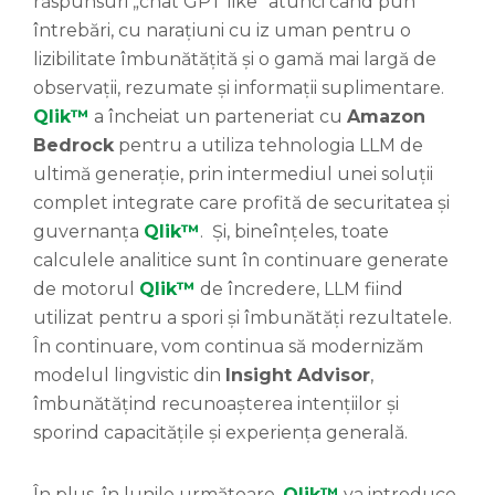
răspunsuri „chat GPT like” atunci când pun
întrebări, cu narațiuni cu iz uman pentru o
lizibilitate îmbunătățită și o gamă mai largă de
observații, rezumate și informații suplimentare.
Qlik™
a încheiat un parteneriat cu
Amazon
Bedrock
pentru a utiliza tehnologia LLM de
ultimă generație, prin intermediul unei soluții
complet integrate care profită de securitatea și
guvernanța
Qlik™
. Și, bineînțeles, toate
calculele analitice sunt în continuare generate
de motorul
Qlik™
de încredere, LLM fiind
utilizat pentru a spori și îmbunătăți rezultatele.
În continuare, vom continua să modernizăm
modelul lingvistic din
Insight Advisor
,
îmbunătățind recunoașterea intențiilor și
sporind capacitățile și experiența generală.
În plus, în lunile următoare,
Qlik™
va introduce