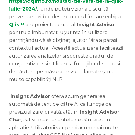
https://qqinfo.ro/noutati-de-vara-de-la-qlik-
iulie-2024/
, unde puteți viziona o scurtă
prezentare video despre modul în care echipa
Qlik™
a reproiectat chat-ul
Insight Advisor
pentru a îmbunătăți ușurința în utilizare,
permițându-vă să obțineți ajutor fără a părăsi
contextul actual. Această actualizare facilitează
autorizarea analizelor și sporește gradul de
conștientizare și utilizare a funcțiilor de chat și
de căutare pe măsură ce vor fi lansate și mai
multe capabilități NLP.
Insight Advisor
oferă acum generarea
automată de text de către AI ca funcție de
previzualizare privată, atât în
Insight Advisor
Chat
, cât și în experiențele de căutare din
aplicație. Utilizatorii vor primi acum mai multe