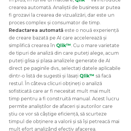
crearea automată. Analiștii de business ar putea
fi grozavi la crearea de vizualizări, dar este un
proces complex și consumator de timp.
Redactarea automată
este o nouă experiență
de creare bazată pe AI care accelerează și
simplifică crearea în
Qlik™
. Cu o mare varietate
de tipuri de analiză din care puteți alege, acum
puteți glisa și plasa analizele generate de AI
direct pe paginile dvs., selectați datele aplicabile
dintr-o listă de sugestii și lăsați
Qlik™
să facă
restul. În câteva clicuri obțineți o analiză
sofisticată care ar fi necesitat mult mai mult
timp pentru a fi construită manual. Acest lucru
permite analiștilor de afaceri și autorilor care
știu ce vor să câștige eficiență, să scurteze
timpul de obținere a valorii și să își petreacă mai
mult efort analizând efectiv afacerea.