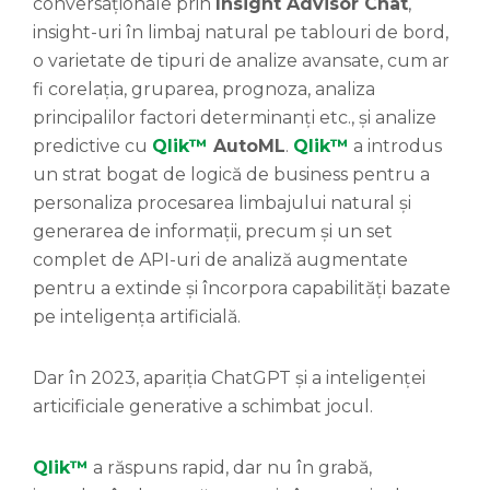
conversaționale prin
Insight Advisor Chat
,
insight-uri în limbaj natural pe tablouri de bord,
o varietate de tipuri de analize avansate, cum ar
fi corelația, gruparea, prognoza, analiza
principalilor factori determinanți etc., și analize
predictive cu
Qlik™
AutoML
.
Qlik™
a introdus
un strat bogat de logică de business pentru a
personaliza procesarea limbajului natural și
generarea de informații, precum și un set
complet de API-uri de analiză augmentate
pentru a extinde și încorpora capabilități bazate
pe inteligența artificială.
Dar în 2023, apariția ChatGPT și a inteligenței
articificiale generative a schimbat jocul.
Qlik™
a răspuns rapid, dar nu în grabă,