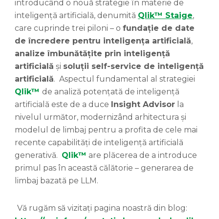
introducând o nouă strategie în materie de
inteligență artificială, denumită
Qlik™ Staige
,
care cuprinde trei piloni – o
fundație de date
de încredere pentru inteligența artificială
,
analize îmbunătățite prin inteligență
artificială
și
soluții self-service de inteligență
artificială
. Aspectul fundamental al strategiei
Qlik™
de analiză potențată de inteligență
artificială este de a duce
Insight Advisor
la
nivelul următor, modernizând arhitectura și
modelul de limbaj pentru a profita de cele mai
recente capabilități de inteligență artificială
generativă.
Qlik™
are plăcerea de a introduce
primul pas în această călătorie – generarea de
limbaj bazată pe LLM.
Vă rugăm să vizitați pagina noastră din blog: