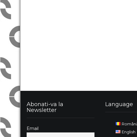
Abonati-va la
Language
Newsletter
Român
Email
English