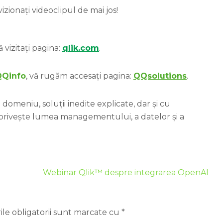
zionați videoclipul de mai jos!
 vizitați pagina:
qlik.com
.
QQinfo
, vă rugăm accesați pagina:
QQsolutions
.
domeniu, soluții inedite explicate, dar și cu
 privește lumea managementului, a datelor și a
Webinar Qlik™ despre integrarea OpenAI
le obligatorii sunt marcate cu
*