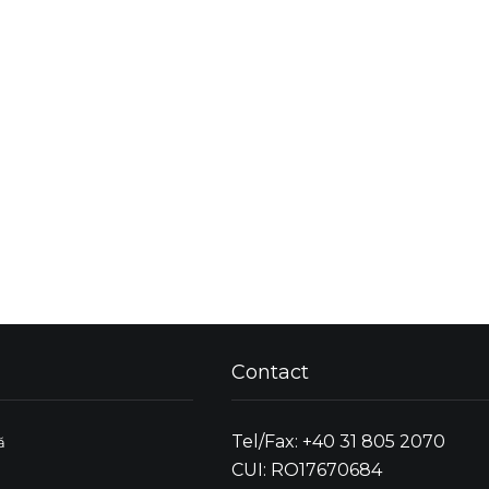
Contact
Tel/Fax: +40 31 805 2070
ă
CUI: RO17670684