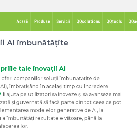
Acasă
Produse
Servicii
QQsolutions
QQtools
QQa
ii AI îmbunătățite
riile tale inovații AI
a oferi companiilor soluții îmbunătățite de
e – AI), îmbrățișând în același timp cu încredere
™
îi ajută pe utilizatori să inoveze și să avanseze mai
zată și guvernată să facă parte din tot ceea ce pot
plementarea modelelor generative de AI, la
 a îmbunătăți rezultatele viitoare, până la
facerea lor.