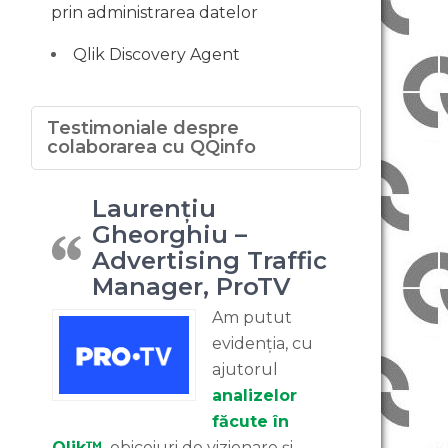
prin administrarea datelor
Qlik Discovery Agent
Testimoniale despre
colaborarea cu QQinfo
Laurențiu
Gheorghiu –
Advertising Traffic
Manager, ProTV
Am putut
evidenția, cu
ajutorul
analizelor
făcute în
Qlik™
, obiceiuri de vizionare și