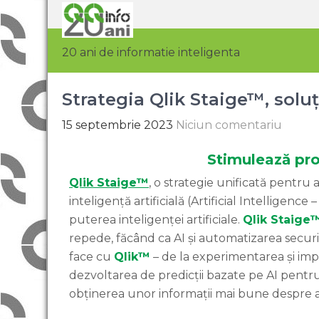
20 ani de informatie inteligenta
Strategia Qlik Staige™, soluț
15 septembrie 2023
Niciun comentariu
Stimulează prop
Qlik Staige™
, o strategie unificată pentru 
inteligență artificială (Artificial Intelligenc
puterea inteligenței artificiale.
Qlik Staige
repede, făcând ca AI și automatizarea securi
face cu
Qlik™
– de la experimentarea și im
dezvoltarea de predicții bazate pe AI pentru
obținerea unor informații mai bune despre a