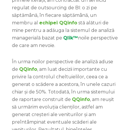
primele iterații, am contractat un serviciu
regulat de outsourcing de BI: o zi pe
săptămână, în fiecare săptămână, un
membru al
echipei QQinfo
stă alături de
mine pentru a adăuga la sistemul de analiză
managerială bazat pe
Qlik™
noile perspective
de care am nevoie.
În urma noilor perspective de analiză aduse
de
QQinfo
, am luat decizii importante cu
privire la controlul cheltuielilor, ceea ce a
generat o scădere a acestora, în unele cazuri
chiar și de 50%. Totodată, în urma sistemului
de raportare construit de
QQinfo
, am reușit
să urmărim evoluția clienților, astfel am
generat creșteri ale veniturilor și am
preîntâmpinat eventuale scăderi ale
veniturilor. Rezultatul, bineînțeles,