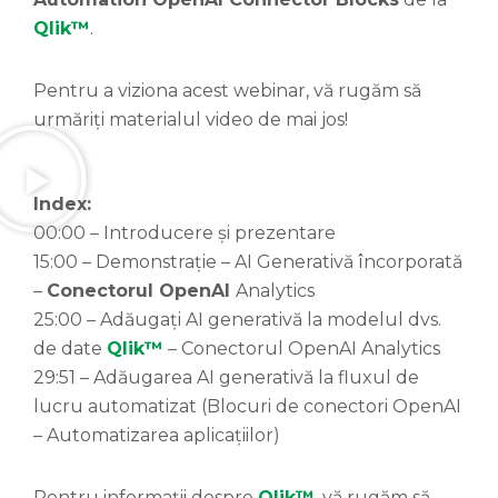
Qlik™
.
Pentru a viziona acest webinar, vă rugăm să
urmăriți materialul video de mai jos!
Index:
00:00 – Introducere și prezentare
15:00 – Demonstrație – AI Generativă încorporată
–
Conectorul OpenAI
Analytics
25:00 – Adăugați AI generativă la modelul dvs.
de date
Qlik™
– Conectorul OpenAI Analytics
29:51 – Adăugarea AI generativă la fluxul de
lucru automatizat (Blocuri de conectori OpenAI
– Automatizarea aplicațiilor)
Pentru informații despre
Qlik™
, vă rugăm să