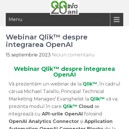
Menu
20 ani de informatie inteligenta
Webinar Qlik™ despre
integrarea OpenAI
15 septembrie 2023
Niciun comentariu
Webinar Qlik™ despre integrarea
OpenAI
Vă prezentăm un webinar de la
Qlik™
, în cadrul
căruia Michael Tarallo, Principal Technical
Marketing Manager/ Evanghelist la
Qlik™
vă va
prezinta modul în care
Qlik™
Cloud
se
integrează cu
API-urile OpenAI
folosind
OpenAI Analytics Connector
și
Application
Automation OpenAI Connector Blocks
de la