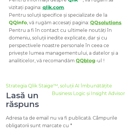
vizitați pagina:
qlik.com
.
Pentru soluții specifice și specializate de la
QQinfo
, vă rugăm accesați pagina:
QQsolutions
.
Pentru a fi în contact cu ultimele noutăți în
domeniu, soluții inedite explicate, dar și cu
perspectivele noastre personale în ceea ce
privește lumea managementului, a datelor și a
analiticelor, vă recomandăm
QQblog
-ul
!
Strategia Qlik Staige™, soluții AI îmbunătățite
Lasă un
Business Logic și Insight Advisor
răspuns
Adresa ta de email nu va fi publicată.
Câmpurile
obligatorii sunt marcate cu
*