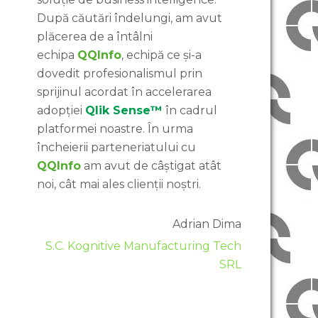
După căutări îndelungi, am avut
plăcerea de a întâlni
echipa
QQInfo
, echipă ce și-a
dovedit profesionalismul prin
sprijinul acordat în accelerarea
adopției
Qlik Sense™
în cadrul
platformei noastre. În urma
încheierii parteneriatului cu
QQInfo
am avut de câștigat atât
noi, cât mai ales clienții noștri.
Adrian Dima
S.C. Kognitive Manufacturing Tech
SRL