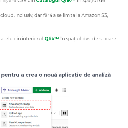
i fișiere CSV din
Catalogul Qlik™
în spațiul de
loud, inclusiv, dar fără a se limita la Amazon S3,
atele din interiorul
Qlik™
în spațiul dvs. de stocare
, pentru a crea o nouă aplicație de analiză