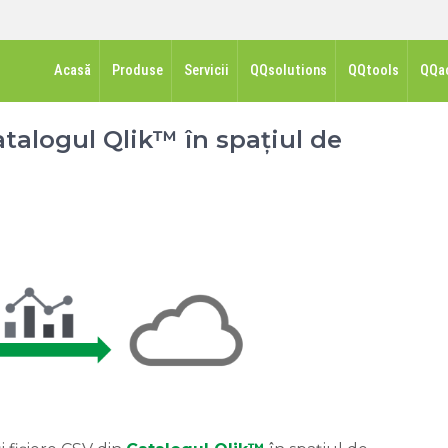
Acasă
Produse
Servicii
QQsolutions
QQtools
QQa
talogul Qlik™ în spațiul de