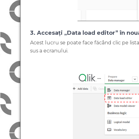
3. Accesați „Data load editor” în noua
Acest lucru se poate face făcând clic pe list
sus a ecranului.