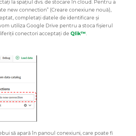
ați la spațiul dvs. de stocare în cloud. Pentru a
reate new connection” (Creare conexiune nouă),
ptat, completați datele de identificare și
vom utiliza Google Drive pentru a stoca fișierul
iferiții conectori acceptați de
Qlik™
.
ebui să apară în panoul conexiuni, care poate fi