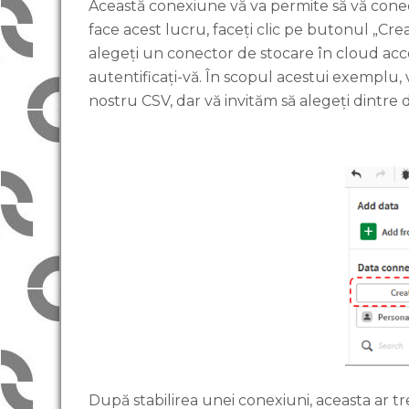
Această conexiune vă va permite să vă conect
face acest lucru, faceți clic pe butonul „C
alegeți un conector de stocare în cloud acce
autentificați-vă. În scopul acestui exemplu, 
nostru CSV, dar vă invităm să alegeți dintre d
După stabilirea unei conexiuni, aceasta ar tr