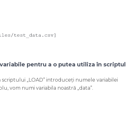
ariabile pentru a o putea utiliza în scriptul
a scriptului „LOAD” introduceți numele variabilei
u, vom numi variabila noastră „data”.