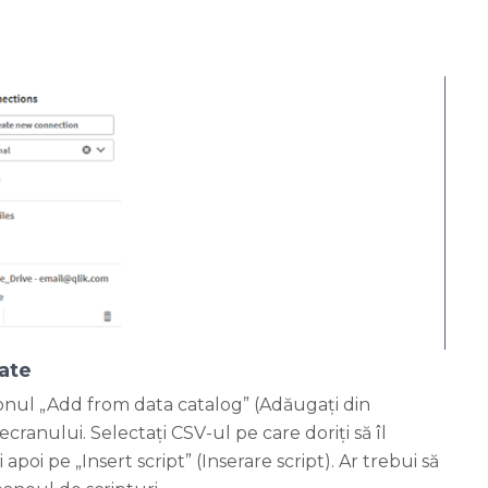
date
tonul „Add from data catalog” (Adăugați din
cranului. Selectați CSV-ul pe care doriți să îl
 apoi pe „Insert script” (Inserare script). Ar trebui să