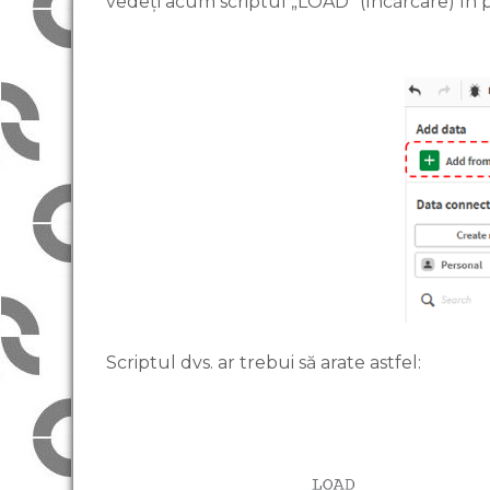
vedeți acum scriptul „LOAD” (încărcare) în p
Scriptul dvs. ar trebui să arate astfel: