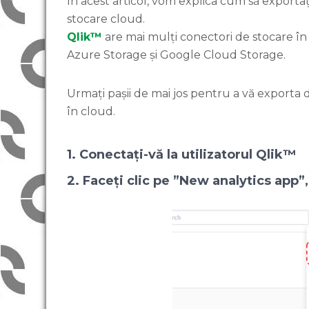
În acest articol, vom explica cum să exportaț
stocare cloud.
Qlik™
are mai mulți conectori de stocare în c
Azure Storage și Google Cloud Storage.
Urmați pașii de mai jos pentru a vă exporta d
în cloud.
1. Conectați-vă la utilizatorul Qlik™
2. Faceți clic pe ”New analytics app”