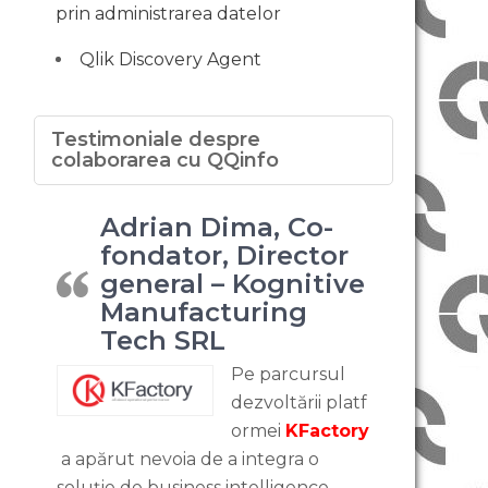
prin administrarea datelor
Qlik Discovery Agent
Testimoniale despre
colaborarea cu QQinfo
Adrian Dima, Co-
fondator, Director
general – Kognitive
Manufacturing
Tech SRL
Pe parcursul
dezvoltării platf
ormei
KFactory
a apărut nevoia de a integra o
soluție de business intelligence.