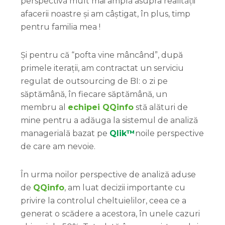
perspectivă mult mai amplă asupra realității
afacerii noastre și am câștigat, în plus, timp
pentru familia mea !
Și pentru că “pofta vine mâncând”, după
primele iterații, am contractat un serviciu
regulat de outsourcing de BI: o zi pe
săptămână, în fiecare săptămână, un
membru al
echipei QQinfo
stă alături de
mine pentru a adăuga la sistemul de analiză
managerială bazat pe
Qlik™
noile perspective
de care am nevoie.
În urma noilor perspective de analiză aduse
de
QQinfo
, am luat decizii importante cu
privire la controlul cheltuielilor, ceea ce a
generat o scădere a acestora, în unele cazuri