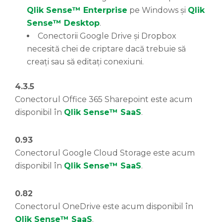
Qlik Sense™ Enterprise
pe Windows și
Qlik
Sense™ Desktop
.
Conectorii Google Drive și Dropbox
necesită chei de criptare dacă trebuie să
creați sau să editați conexiuni.
4.3.5
Conectorul Office 365 Sharepoint este acum
disponibil în
Qlik Sense™ SaaS
.
0.93
Conectorul Google Cloud Storage este acum
disponibil în
Qlik Sense™ SaaS
.
0.82
Conectorul OneDrive este acum disponibil în
Qlik Sense™ SaaS
.