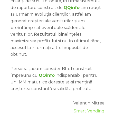
chiar și de 50%. Totodată, în urma sistemului
de raportare construit de
QQinfo
, am reușit
să urmărim evoluția clienților, astfel am
generat creșteri ale veniturilor și am
preîntâmpinat eventuale scăderi ale
veniturilor. Rezultatul, bineînțeles,
maximizarea profitului și nu în ultimul rând,
accesul la informații altfel imposibil de
obținut.
Personal, acum consider BI-ul construit
împreună cu
QQinfo
indispensabil pentru
un IMM matur, ce dorește să-și mențină
creșterea constantă și solidă a profitului.
Valentin Mitrea
Smart Vending