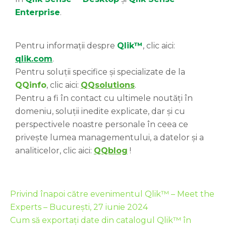
Enterprise
.
Pentru informații despre
Qlik™
, clic aici:
qlik.com
.
Pentru soluții specifice și specializate de la
QQinfo
, clic aici:
QQsolutions
.
Pentru a fi în contact cu ultimele noutăți în
domeniu, soluții inedite explicate, dar și cu
perspectivele noastre personale în ceea ce
privește lumea managementului, a datelor și a
analiticelor, clic aici:
QQblog
!
Privind înapoi către evenimentul Qlik™ – Meet the
Experts – București, 27 iunie 2024
Cum să exportați date din catalogul Qlik™ în