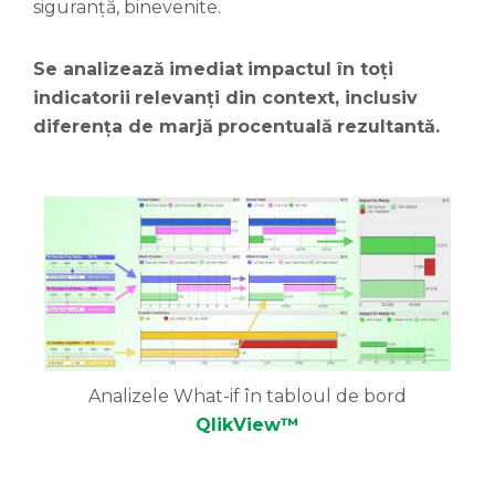
siguranță, binevenite.
Se
analizează
imediat
impactul
în
toți
indicatorii
relevanți
din context,
inclusiv
diferența
de
marjă
procentuală
rezultantă.
Analizele What-if în tabloul de bord
QlikView™