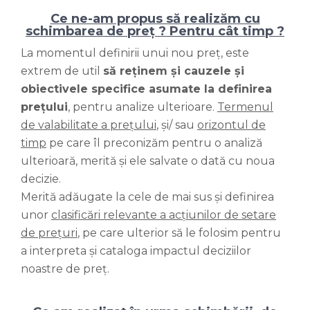
Ce ne-am propus să realizăm cu
schimbarea de preț ? Pentru cât timp ?
La momentul definirii unui nou preț, este
extrem de util
să reținem și cauzele și
obiectivele specifice asumate la definirea
prețului
, pentru analize ulterioare.
Termenul
de valabilitate a prețului
, și/ sau
orizontul de
timp
pe care îl preconizăm pentru o analiză
ulterioară, merită și ele salvate o dată cu noua
decizie.
Merită adăugate la cele de mai sus și definirea
unor
clasificări relevante a acțiunilor de setare
de prețuri
, pe care ulterior să le folosim pentru
a interpreta și cataloga impactul deciziilor
noastre de preț.