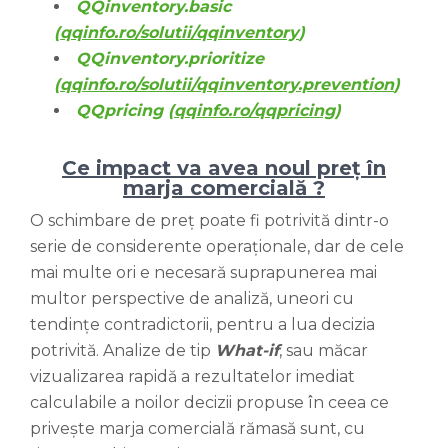
QQinventory.basic
(
qqinfo.ro/solutii/qqinventory
)
QQinventory.prioritize
(
qqinfo.ro/solutii/qqinventory.prevention
)
QQpricing (
qqinfo.ro/qqpricing
)
Ce impact va avea noul preț în
marja comercială ?
O schimbare de preț poate fi potrivită dintr-o
serie de considerente operaționale, dar de cele
mai multe ori e necesară suprapunerea mai
multor perspective de analiză, uneori cu
tendințe contradictorii, pentru a lua decizia
potrivită. Analize de tip
What-if
, sau măcar
vizualizarea rapidă a rezultatelor imediat
calculabile a noilor decizii propuse în ceea ce
privește marja comercială rămasă sunt, cu