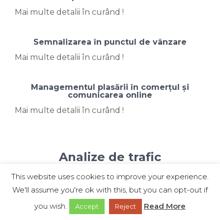
Mai multe detalii în curând !
Semnalizarea în punctul de vânzare
Mai multe detalii în curând !
Managementul plasării în comerțul și
comunicarea online
Mai multe detalii în curând !
Analize de trafic
Analiza traficului, a obiceiurilor de navigare, a
This website uses cookies to improve your experience.
ratelor de renunțare, a timpilor de încărcare a
We'll assume you're ok with this, but you can opt-out if
paginilor web sunt de fapt, cu toatele, analize
you wish.
Read More
Accept
Reject
de plasament, traduse în lumea virtuală.