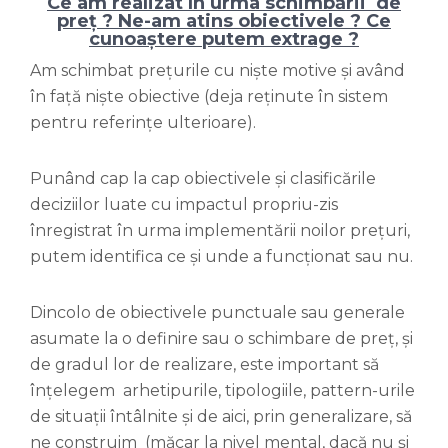
Ce am realizat în urma schimbării de
preț ? Ne-am atins obiectivele ? Ce
cunoaștere putem extrage ?
Am schimbat prețurile cu niște motive și având
în față niște obiective (deja reținute în sistem
pentru referințe ulterioare).
Punând cap la cap obiectivele și clasificările
deciziilor luate cu impactul propriu-zis
înregistrat în urma implementării noilor prețuri,
putem identifica ce și unde a funcționat sau nu.
Dincolo de obiectivele punctuale sau generale
asumate la o definire sau o schimbare de preț, și
de gradul lor de realizare, este important să
înțelegem arhetipurile, tipologiile, pattern-urile
de situații întâlnite și de aici, prin generalizare, să
ne construim (măcar la nivel mental, dacă nu și