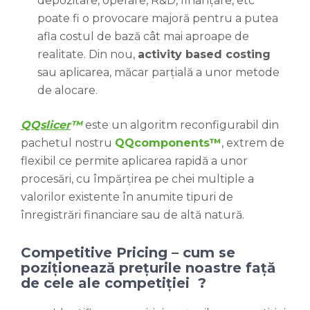
depozitare, operare, R&D, finanțare, etc
poate fi o provocare majoră pentru a putea
afla costul de bază cât mai aproape de
realitate. Din nou,
activity based costing
sau aplicarea, măcar parțială a unor metode
de alocare.
QQslicer
™
este un algoritm reconfigurabil din
pachetul nostru
QQcomponents™
, extrem de
flexibil ce permite aplicarea rapidă a unor
procesări, cu împărțirea pe chei multiple a
valorilor existente în anumite tipuri de
înregistrări financiare sau de altă natură.
Competitive Pricing – cum se
poziționează prețurile noastre față
de cele ale competiției ?