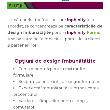
Următoarele două arii pe care
Inphinity
le-a
abordat, se concentrează pe
caracteristicile de
design îmbunătățite
pentru
Inphinity
Forms
și se bazează pe feedback-ul primit de la clienții
și partenerii lor.
Opțiuni de design îmbunătățite
Tema modernă pentru mai multe
formulare
Secțiuni colorate într-un singur formular
Experiență îmbunătățită la introducerea
procentului
Validarea câmpurilor pentru timp și
comutator