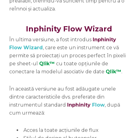
prealabil, oferindu-vă suficient timp pentru a o
reînnoi și actualiza.
Inphinity Flow Wizard
În ultima versiune, a fost introdus
Inphinity
Flow Wizard
, care este un instrument ce vă
permite să proiectați un proces perfect în pixeli
pe sheet-ul
Qlik™
cu toate opțiunile de
conectare la modelul asociativ de date
Qlik™
.
În această versiune au fost adăugate unele
dintre caracteristicile dvs. preferate din
instrumentul standard
Inphinity
Flow
, după
cum urmează:
Acces la toate acțiunile de flux