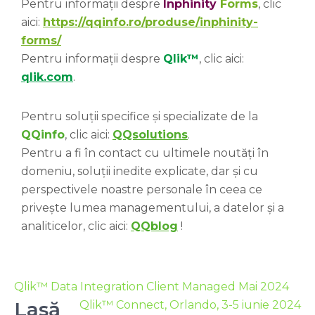
Pentru informații despre
Inphinity
Forms
, clic
aici:
https://qqinfo.ro/produse/inphinity-
forms/
Pentru informații despre
Qlik™
, clic aici:
qlik.com
.
Pentru soluții specifice și specializate de la
QQinfo
, clic aici:
QQsolutions
.
Pentru a fi în contact cu ultimele noutăți în
domeniu, soluții inedite explicate, dar și cu
perspectivele noastre personale în ceea ce
privește lumea managementului, a datelor și a
analiticelor, clic aici:
QQblog
!
Qlik™ Data Integration Client Managed Mai 2024
Lasă
Qlik™ Connect, Orlando, 3-5 iunie 2024