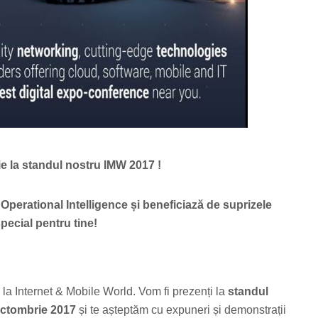
ie la standul nostru IMW 2017 !
perational Intelligence și beneficiază de suprizele
special pentru tine!
u la Internet & Mobile World. Vom fi prezenți la
standul
octombrie
2017
și te așteptăm cu expuneri și demonstrații