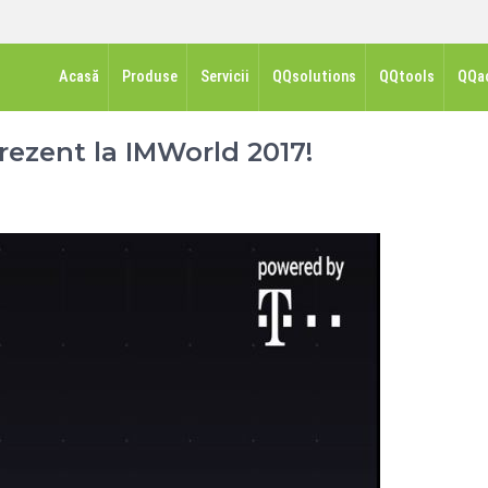
Acasă
Produse
Servicii
QQsolutions
QQtools
QQa
rezent la IMWorld 2017!