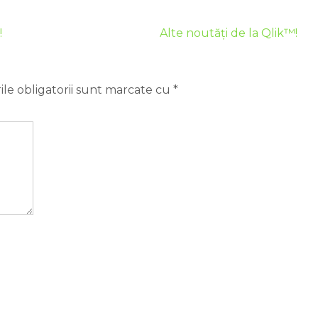
!
Alte noutăți de la Qlik™!
le obligatorii sunt marcate cu
*