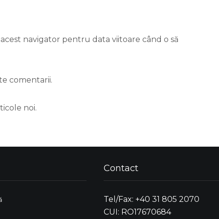
 acest navigator pentru data viitoare când o să
te comentarii.
icole noi.
Contact
Tel/Fax: +40 31 805 2070
ă
CUI: RO17670684