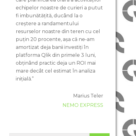
echipelor noastre de curieri a putut
fi imbunătățită, ducând la o
creștere a randamentului
resurselor noastre din teren cu cel
puțin 20 procente, așa că ne-am
amortizat deja banii investiți în
platforma Qlik din primele 3 luni,
obținând practic deja un ROI mai
mare decât cel estimat în analiza
inițială.”
Marius Teler
NEMO EXPRESS