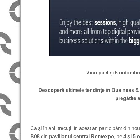
Vino pe 4 și 5 octombr
Descoperă ultimele tendințe în Business & O
pregătite 
Ca și în anii trecuți, în acest an participăm din no
B08
din
pavilionul central
Romexpo
, pe
4 și 5 