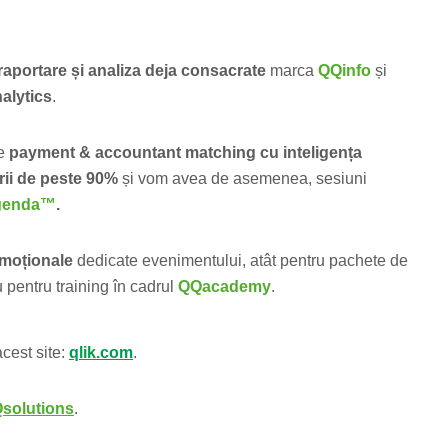
 raportare și analiza deja consacrate
marca
QQinfo
și
nalytics
.
e
payment & accountant matching cu inteligența
ierii de peste 90%
și vom avea de asemenea, sesiuni
genda™
.
omoționale
dedicate evenimentului, atât pentru pachete de
 pentru training în cadrul
QQacademy
.
acest site:
qlik.com
.
solutions
.