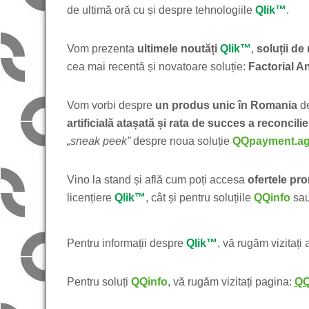
de ultimă oră cu și despre tehnologiile
Qlik™
.
Vom prezenta
ultimele noutăți
Qlik™
,
soluții de
cea mai recentă și novatoare soluție:
Factorial A
Vom vorbi despre
un produs unic în Romania
d
artificială atașată și rata de succes a reconcil
„sneak peek”
despre noua soluție
QQpayment.a
Vino la stand și află cum poți accesa
ofertele pr
licențiere
Qlik™
, cât și pentru soluțiile
QQinfo
sau
Pentru informații despre
Qlik™
, vă rugăm vizitați 
Pentru soluți
QQinfo
, vă rugăm vizitați pagina:
QQ