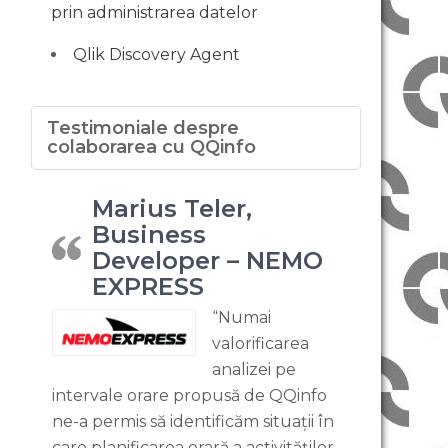
prin administrarea datelor
Qlik Discovery Agent
Testimoniale despre
colaborarea cu QQinfo
Marius Teler,
Business
Developer – NEMO
EXPRESS
“Numai
valorificarea
analizei pe
intervale orare propusă de QQinfo
ne-a permis să identificăm situații în
care planificarea orară a activităților