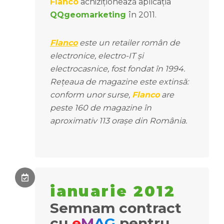
Flanco
achiziționează aplicația
QQgeomarketing
în 2011.
Flanco
este un retailer român de
electronice, electro-IT și
electrocasnice, fost fondat în 1994.
Rețeaua de magazine este extinsă:
conform unor surse,
Flanco
are
peste 160 de magazine în
aproximativ 113 orașe din România.
ianuarie 2012
Semnam contract
cu
e
M
A
G
pentru