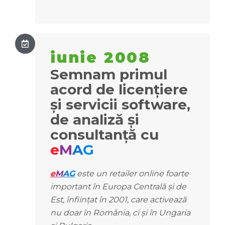
iunie 2008
Semnam primul
acord de licențiere
și servicii software,
de analiză și
consultanță cu
e
M
A
G
e
M
A
G
este un retailer online foarte
important în Europa Centrală și de
Est, înființat în 2001, care activează
nu doar în România, ci și în Ungaria