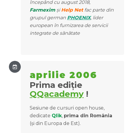
Începând cu august 2018,
Farmexim
și
Help Net
fac parte din
grupul german
PHOENIX
, lider
european în furnizarea de servicii
integrate de sănătate
aprilie 2006
Prima ediție
QQacademy
!
Sesiune de cursuri open house,
dedicate
Qlik
,
prima din România
(și din Europa de Est).