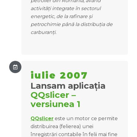
petrolier din România, având
activități integrate în sectorul
energetic, de la rafinare și
petrochimie până la distribuția de
carburanți.
iulie 2007
Lansam aplicația
QQslicer –
versiunea 1
QQslicer
este un motor ce permite
distribuirea (felierea) unei
înregistrări contabile în felii mai fine