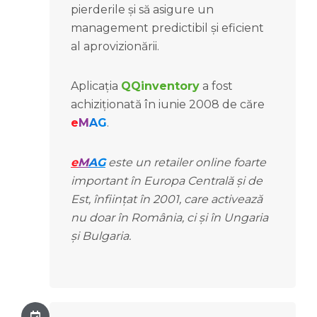
pierderile și să asigure un
management predictibil și eficient
al aprovizionării.
Aplicația
QQinventory
a fost
achiziționată în iunie 2008 de căre
e
M
A
G
.
e
M
A
G
este un retailer online foarte
important în Europa Centrală și de
Est, înființat în 2001, care activează
nu doar în România, ci și în Ungaria
și Bulgaria.