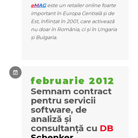
e
M
A
G
este un retailer online foarte
important în Europa Centrală și de
Est, înființat în 2001, care activează
nu doar în România, ci și în Ungaria
și Bulgaria.
februarie 2012
Semnam contract
pentru s
ervicii
software, de
analiză și
consultanță
cu
DB
Schenker