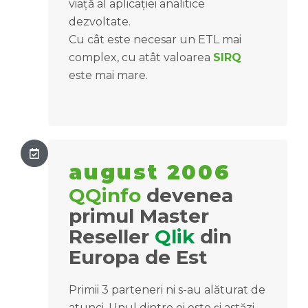
viață al aplicației analitice
dezvoltate.
Cu cât este necesar un ETL mai
complex, cu atât valoarea
SIRQ
este mai mare.
august 2006
QQinfo
devenea
primul Master
Reseller
Qlik
din
Europa de Est
Primii 3 parteneri ni s-au alăturat de
atunci. Unul dintre ei este și astăzi