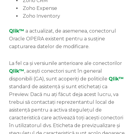
Zoho CRM
Zoho Expense
Zoho Inventory
Qlik™
a actualizat, de asemenea, conectorul
Oracle OPERA existent pentru a susține
capturarea datelor de modificare.
La fel ca și versiunile anterioare ale conectorilor
Qlik™
, acești conectori sunt în general
disponibili (GA), sunt acoperiți de politicile
Qlik™
standard de asistență și sunt etichetați ca
Preview. Dacă nu ați făcut deja acest lucru, va
trebui să contactați reprezentantul local de
asistență pentru a activa stegulețul de
caracteristică care activează toți acești conectori
în utilizatorul dvs. Eticheta de previzualizare și
stegulețul de caracteristică sunt acolo deoarece