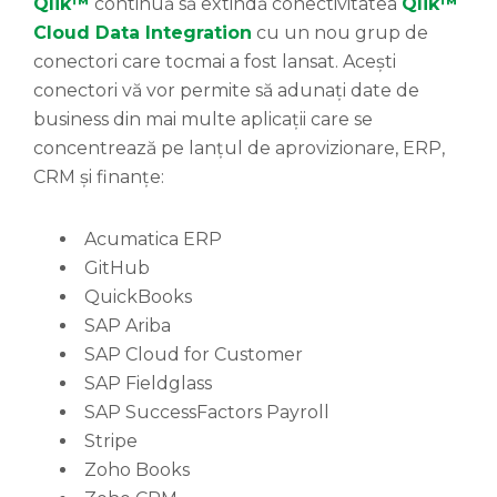
Qlik™
continuă să extindă conectivitatea
Qlik™
Cloud Data Integration
cu un nou grup de
conectori care tocmai a fost lansat. Acești
conectori vă vor permite să adunați date de
business din mai multe aplicații care se
concentrează pe lanțul de aprovizionare, ERP,
CRM și finanțe:
Acumatica ERP
GitHub
QuickBooks
SAP Ariba
SAP Cloud for Customer
SAP Fieldglass
SAP SuccessFactors Payroll
Stripe
Zoho Books