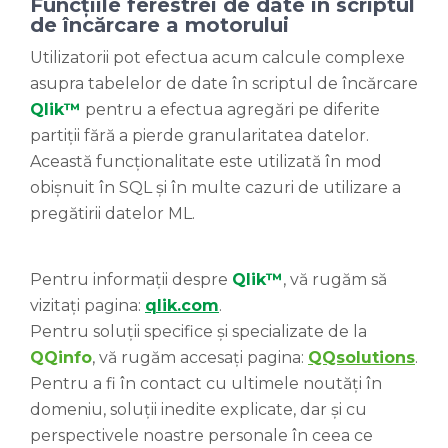
Funcțiile ferestrei de date în scriptul
de încărcare a motorului
Utilizatorii pot efectua acum calcule complexe
asupra tabelelor de date în scriptul de încărcare
Qlik™
pentru a efectua agregări pe diferite
partiții fără a pierde granularitatea datelor.
Această funcționalitate este utilizată în mod
obișnuit în SQL și în multe cazuri de utilizare a
pregătirii datelor ML.
Pentru informații despre
Qlik™
, vă rugăm să
vizitați pagina:
qlik.com
.
Pentru soluții specifice și specializate de la
QQinfo
, vă rugăm accesați pagina:
QQsolutions
.
Pentru a fi în contact cu ultimele noutăți în
domeniu, soluții inedite explicate, dar și cu
perspectivele noastre personale în ceea ce