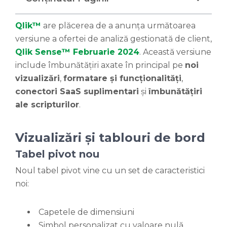
Qlik™
are plăcerea de a anunța următoarea
versiune a ofertei de analiză gestionată de client,
Qlik Sense™ Februarie 2024
. Această versiune
include îmbunătățiri axate în principal pe
noi
vizualizări
,
formatare și funcționalități
,
conectori SaaS suplimentari
și
îmbunătățiri
ale scripturilor
.
Vizualizări și tablouri de bord
Tabel pivot nou
Noul tabel pivot vine cu un set de caracteristici
noi:
Capetele de dimensiuni
Simbol personalizat cu valoare nulă,