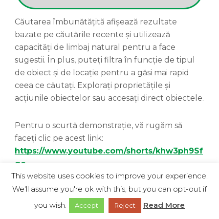
Căutarea îmbunătățită afișează rezultate
bazate pe căutările recente și utilizează
capacități de limbaj natural pentru a face
sugestii. În plus, puteți filtra în funcție de tipul
de obiect și de locație pentru a găsi mai rapid
ceea ce căutați. Explorați proprietățile și
acțiunile obiectelor sau accesați direct obiectele.
Pentru o scurtă demonstrație, vă rugăm să
faceți clic pe acest link:
https://www.youtube.com/shorts/khw3ph9Sf
qc
.
This website uses cookies to improve your experience.
We'll assume you're ok with this, but you can opt-out if
Pentru informații despre
Qlik™
, vă rugăm să
vizitați pagina:
qlik.com
.
you wish.
Read More
Accept
Reject
Pentru soluții specifice și specializate de la