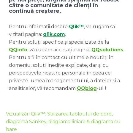
către o comunitate de clienți în
continuă creștere.
Pentru informații despre
Qlik™
, vă rugăm să
vizitați pagina:
qlik.com
.
Pentru soluții specifice și specializate de la
QQinfo
, vă rugăm accesați pagina:
QQsolutions
.
Pentru a fi în contact cu ultimele noutăți în
domeniu, soluții inedite explicate, dar și cu
perspectivele noastre personale în ceea ce
privește lumea managementului, a datelor și a
analiticelor, vă recomandăm
QQblog
-ul
!
Vizualizări Qlik™: Stilizarea tabloului de bord,
diagrama Sankey, diagrama liniară & diagrama cu
bare