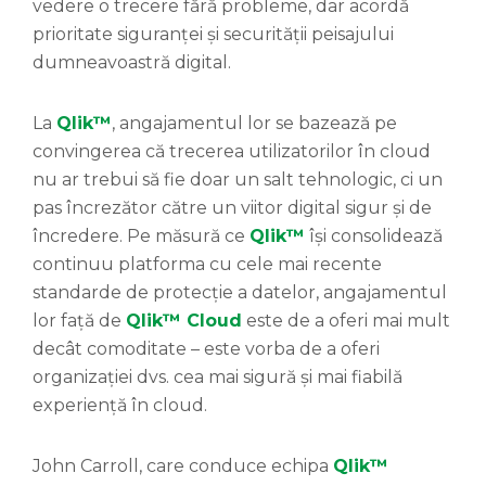
vedere o trecere fără probleme, dar acordă
prioritate siguranței și securității peisajului
dumneavoastră digital.
La
Qlik™
, angajamentul lor se bazează pe
convingerea că trecerea utilizatorilor în cloud
nu ar trebui să fie doar un salt tehnologic, ci un
pas încrezător către un viitor digital sigur și de
încredere. Pe măsură ce
Qlik™
își consolidează
continuu platforma cu cele mai recente
standarde de protecție a datelor, angajamentul
lor față de
Qlik™ Cloud
este de a oferi mai mult
decât comoditate – este vorba de a oferi
organizației dvs. cea mai sigură și mai fiabilă
experiență în cloud.
John Carroll, care conduce echipa
Qlik™