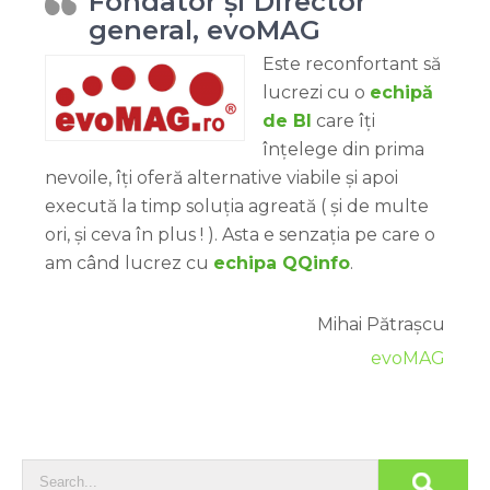
Fondator și Director
general, evoMAG
Este reconfortant să
lucrezi cu o
echipă
de BI
care îți
înțelege din prima
nevoile, îți oferă alternative viabile și apoi
execută la timp soluția agreată ( și de multe
ori, și ceva în plus ! ). Asta e senzația pe care o
am când lucrez cu
echipa QQinfo
.
Mihai Pătrașcu
evoMAG