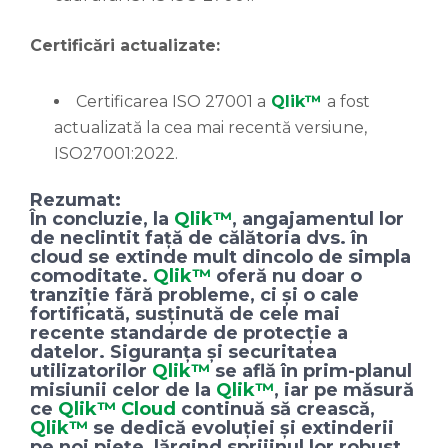
Certificări actualizate:
Certificarea ISO 27001 a
Qlik™
a fost
actualizată la cea mai recentă versiune,
ISO27001:2022.
Rezumat:
În concluzie, la
Qlik™
, angajamentul lor
de neclintit față de călătoria dvs. în
cloud se extinde mult dincolo de simpla
comoditate.
Qlik™
oferă nu doar o
tranziție fără probleme, ci și o cale
fortificată, susținută de cele mai
recente standarde de protecție a
datelor. Siguranța și securitatea
utilizatorilor
Qlik™
se află în prim-planul
misiunii celor de la
Qlik™
, iar pe măsură
ce
Qlik™ Cloud
continuă să crească,
Qlik™
se dedică evoluției și extinderii
pe noi piețe, lărgind sprijinul lor robust