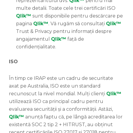
reprezentantului dvs.
Qlik™
pentru mai
multe detalii. Toate cele trei certificări ISO
Qlik™
sunt disponibile pentru descărcare pe
pagina
Qlik™
. Vă rugăm să consultați
Qlik™
Trust & Privacy pentru informații despre
angajamentul
Qlik™
față de
confidențialitate.
ISO
În timp ce IRAP este un cadru de securitate
axat pe Australia, ISO este un standard
recunoscut la nivel mondial. Mulți clienți
Qlik™
utilizează ISO ca principal cadru pentru
evaluarea securității și a conformității. Astăzi,
Qlik™
anunță faptu că, pe lângă acreditarea lor
existentă SOC 2 tip 2 + HITRUST, au obținut
recent certificările ISO 27017 și 27018 pentru