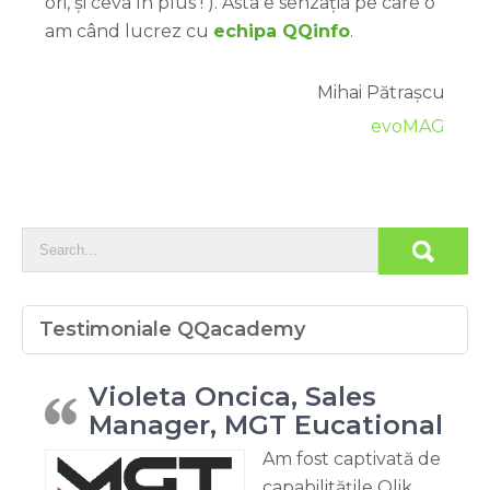
ori, și ceva în plus ! ). Asta e senzația pe care o
am când lucrez cu
echipa QQinfo
.
Mihai Pătrașcu
evoMAG
Testimoniale QQacademy
Violeta Oncica, Sales
Manager, MGT Eucational
Am fost captivată de
capabilitățile Qlik