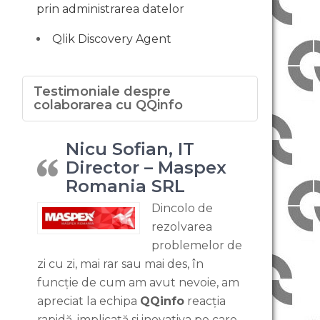
prin administrarea datelor
Qlik Discovery Agent
Testimoniale despre
colaborarea cu QQinfo
Nicu Sofian, IT
Director – Maspex
Romania SRL
Dincolo de
rezolvarea
problemelor de
zi cu zi, mai rar sau mai des, în
funcție de cum am avut nevoie, am
apreciat la echipa
QQinfo
reacția
rapidă, implicată si inovativa pe care