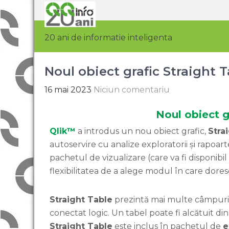
20 ani de informatie inteligenta
Noul obiect grafic Straight 
16 mai 2023
Niciun comentariu
Noul obiect g
Qlik™
a introdus un nou obiect grafic,
Stra
autoservire cu analize exploratorii și rapoart
pachetul de vizualizare (care va fi disponibil n
flexibilitatea de a alege modul în care dores
Straight Table
prezintă mai multe câmpuri s
conectat logic. Un tabel poate fi alcătuit di
Straight Table
este inclus în pachetul de
e