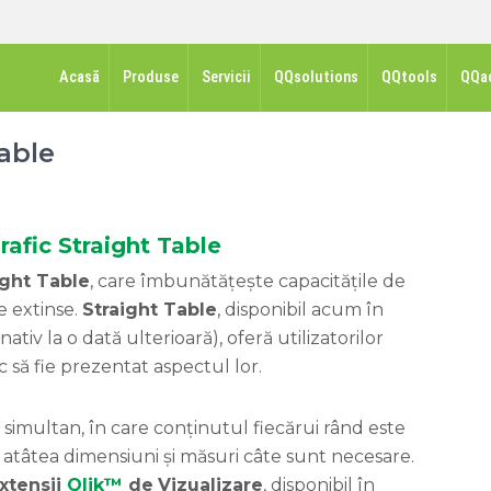
Acasă
Produse
Servicii
QQsolutions
QQtools
QQa
Table
rafic Straight Table
ight Table
, care îmbunătățește capacitățile de
e extinse.
Straight Table
, disponibil acum în
ativ la o dată ulterioară), oferă utilizatorilor
c să fie prezentat aspectul lor.
imultan, în care conținutul fiecărui rând este
n atâtea dimensiuni și măsuri câte sunt necesare.
xtensii
Qlik™
de
Vizualizare
, disponibil în