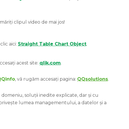
riți clipul video de mai jos!
lic aici:
Straight Table Chart Object
.
ccesați acest site:
qlik.com
.
QQinfo
, vă rugăm accesați pagina:
QQsolutions
.
domeniu, soluții inedite explicate, dar și cu
 privește lumea managementului, a datelor și a