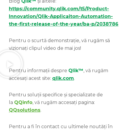
Blog
Qlik™
și altele:
https://community.qlik.com/t5/Product-
Innovation/Qlik-Applicaiton-Automation-
the-first-release-of-the-year/ba-p/2038786
Pentru o scurtă demonstrație, vă rugăm să
vizionați clipul video de mai jos!
Pentru informații despre
Qlik™
, vă rugăm
accesați acest site:
qlik.com
.
Pentru soluții specifice și specializate de
la
QQinfo
, vă rugăm accesați pagina:
QQsolutions
.
Pentru a fi în contact cu ultimele noutăți în