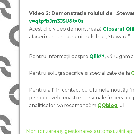
Video 2: Demonstrația rolului de „Stew
v=qtpfbJm3J5U&t=0s
.
Acest clip video demonstrează
Glosarul Ql
afaceri care are atribuit rolul de „Steward”.
Pentru informații despre
Qlik™
, vă rugăm a
Pentru soluții specifice și specializate de la
Pentru a fi în contact cu ultimele noutăți în 
perspectivele noastre personale în ceea ce
analiticelor, vă recomandăm
QQblog
-ul !
Monitorizarea și gestionarea automatizării apli