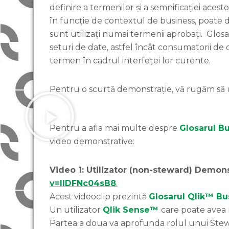
definire a termenilor și a semnificației acest
în funcție de contextul de business, poate de
sunt utilizați numai termenii aprobați. Glosar
seturi de date, astfel încât consumatorii de 
termen în cadrul interfeței lor curente.
Pentru o scurtă demonstrație, vă rugăm să ur
Pentru a afla mai multe despre
Glosarul B
video demonstrative:
Video 1: Utilizator (non-steward) Demon
v=lIDFNc04sB8
.
Acest videoclip prezintă
Glosarul Qlik™ B
Un utilizator
Qlik Sense™
care poate avea r
Partea a doua va aprofunda rolul unui Ste