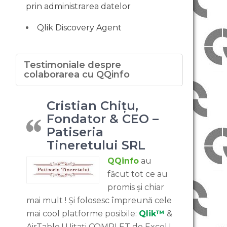
prin administrarea datelor
Qlik Discovery Agent
Testimoniale despre
colaborarea cu QQinfo
Cristian Chițu,
Fondator & CEO –
Patiseria
Tineretului SRL
QQinfo
au
făcut tot ce au
promis și chiar
mai mult ! Și folosesc împreună cele
mai cool platforme posibile:
Qlik™
&
AirTable ! Uitați COMPLET de Excel !