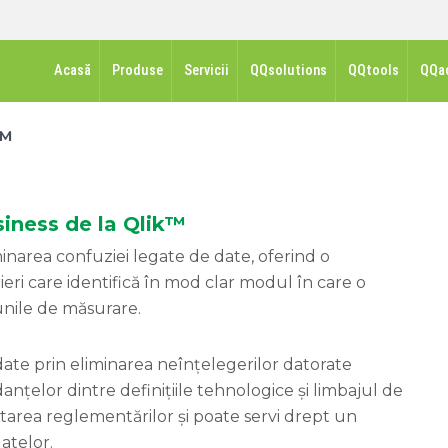
Acasă
Produse
Servicii
QQsolutions
QQtools
QQa
k™
siness de la Qlik™
minarea confuziei legate de date, oferind o
eri care identifică în mod clar modul în care o
iunile de măsurare.
 date prin eliminarea neînțelegerilor datorate
țelor dintre definițiile tehnologice și limbajul de
ctarea reglementărilor și poate servi drept un
atelor.