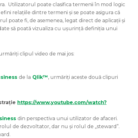
ora. Utilizatorul poate clasifica termenii în mod logic
fini relațiile dintre termeni și se poate asigura că
ul poate fi, de asemenea, legat direct de aplicații și
date să poată vizualiza cu ușurință definiția unui
măriți clipul video de mai jos:
usiness
de la
Qlik™
, urmăriți aceste două clipuri
strație
https://www.youtube.com/watch?
usiness
din perspectiva unui utilizator de afaceri.
olul de dezvoltator, dar nu și rolul de „steward”.
ward.