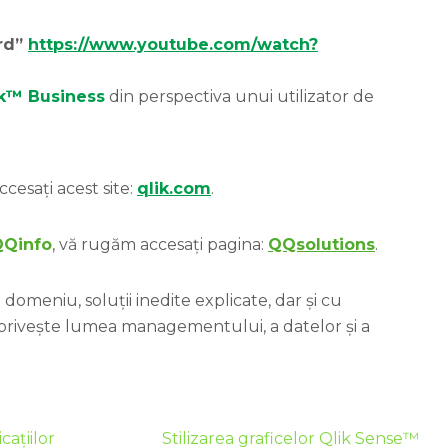
ard”
https://www.youtube.com/watch?
ik™ Business
din perspectiva unui utilizator de
ccesați acest site:
qlik.com
.
QQinfo
, vă rugăm accesați pagina:
QQsolutions
.
domeniu, soluții inedite explicate, dar și cu
 privește lumea managementului, a datelor și a
cațiilor
Stilizarea graficelor Qlik Sense™