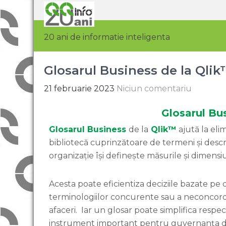
20 ani de informatie inteligenta
Glosarul Business de la Qli
21 februarie 2023
Niciun comentariu
Glosarul Bu
Glosarul Business
de la
Qlik™
ajută la eli
bibliotecă cuprinzătoare de termeni și descri
organizație își definește măsurile și dimens
Acesta poate eficientiza deciziile bazate pe
terminologiilor concurente sau a neconcordan
afaceri. Iar un glosar poate simplifica respe
instrument important pentru guvernanța d