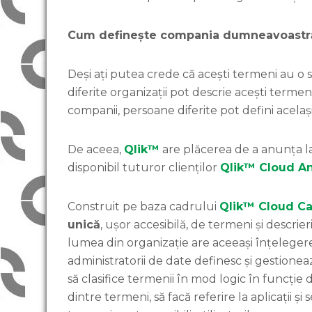
Cum definește compania dumneavoastră 
Deși ați putea crede că acești termeni au o
diferite organizații pot descrie acești termeni
companii, persoane diferite pot defini acela
De aceea,
Qlik™
are plăcerea de a anunța la
disponibil tuturor clienților
Qlik™ Cloud An
Construit pe baza cadrului
Qlik™ Cloud Ca
unică
, ușor accesibilă, de termeni și descrie
lumea din organizație are aceeași înțeleger
administratorii de date definesc și gestione
să clasifice termenii în mod logic în funcție 
dintre termeni, să facă referire la aplicații 