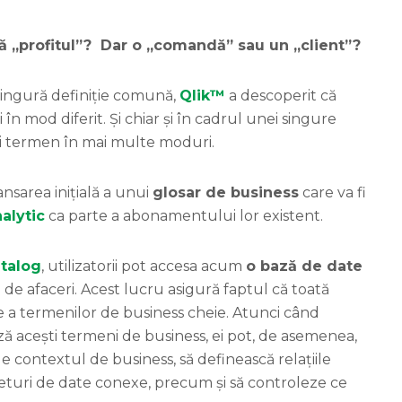
„profitul”? Dar o „comandă” sau un „client”?
 singură definiție comună,
Qlik™
a descoperit că
 în mod diferit. Și chiar și în cadrul unei singure
și termen în mai multe moduri.
nsarea inițială a unui
glosar de business
care va fi
alytic
ca parte a abonamentului lor existent.
talog
, utilizatorii pot accesa acum
o bază de date
ri de afaceri. Acest lucru asigură faptul că toată
e a termenilor de business cheie. Atunci când
ază acești termeni de business, ei pot, de asemenea,
de contextul de business, să definească relațiile
și seturi de date conexe, precum și să controleze ce