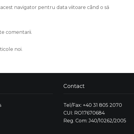
 acest navigator pentru data viitoare când o să
te comentarii.
icole noi.
Contact
Tel/Fax: +40 31 805 2070
ă
CUI: RO17670684
Reg. Com: J40/10262/2005