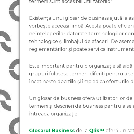
termeni sunt accesibili utilizatorilor.
Existența unui glosar de business ajută la a
vorbește aceeași limbă. Acesta poate eficient
neînțelegerilor datorate terminologiilor co
tehnologice și limbajul de afaceri. De aseme
reglementărilor și poate servi ca instrumen
Este important pentru o organizație să aibă
grupuri folosesc termeni diferiți pentru a se
încetinește deciziile și împiedică eforturile d
Un glosar de business oferă utilizatorilor de 
termeni și descrieri de business pentru a se a
întreaga organizație.
Glosarul
Business
de la
Qlik™
oferă un set