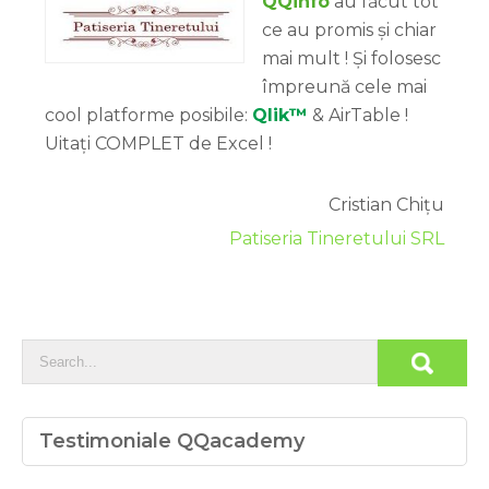
QQinfo
au făcut tot
ce au promis și chiar
mai mult ! Și folosesc
împreună cele mai
cool platforme posibile:
Qlik™
& AirTable !
Uitați COMPLET de Excel !
Cristian Chițu
Patiseria Tineretului SRL
Testimoniale QQacademy