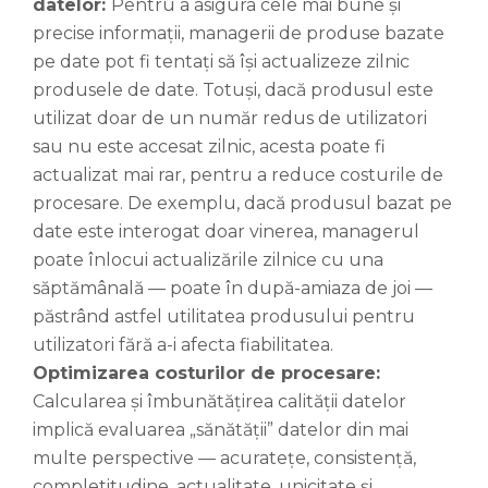
datelor:
Pentru a asigura cele mai bune și
precise informații, managerii de produse bazate
pe date pot fi tentați să își actualizeze zilnic
produsele de date. Totuși, dacă produsul este
utilizat doar de un număr redus de utilizatori
sau nu este accesat zilnic, acesta poate fi
actualizat mai rar, pentru a reduce costurile de
procesare. De exemplu, dacă produsul bazat pe
date este interogat doar vinerea, managerul
poate înlocui actualizările zilnice cu una
săptămânală — poate în după-amiaza de joi —
păstrând astfel utilitatea produsului pentru
utilizatori fără a-i afecta fiabilitatea.
Optimizarea costurilor de procesare:
Calcularea și îmbunătățirea calității datelor
implică evaluarea „sănătății” datelor din mai
multe perspective — acuratețe, consistență,
completitudine, actualitate, unicitate și