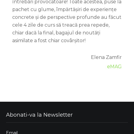
întrebări provocatoare! Toate acestea, puse la
pachet cu glume, împărtășiri de experiențe
concrete și de perspective profunde au făcut
cele 4 zile de curs să treacă prea repede,
chiar dacă la final, bagajul de noutăți
asimilate a fost chiar covârșitor!
Elena Zamfir
eMAG
Abonati-va la Newsletter
Email