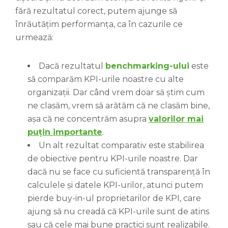
fără rezultatul corect, putem ajunge să
înrăutățim performanța, ca în cazurile ce
urmează:
Dacă rezultatul
benchmarking-ului
este
să comparăm KPI-urile noastre cu alte
organizații. Dar când vrem doar să știm cum
ne clasăm, vrem să arătăm că ne clasăm bine,
așa că ne concentrăm asupra
valorilor mai
puțin importante
.
Un alt rezultat comparativ este stabilirea
de obiective pentru KPI-urile noastre. Dar
dacă nu se face cu suficientă transparență în
calculele și datele KPI-urilor, atunci putem
pierde buy-in-ul proprietarilor de KPI, care
ajung să nu creadă că KPI-urile sunt de atins
sau că cele mai bune practici sunt realizabile.