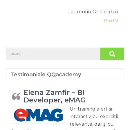
Laurențiu Gheorghiu
ProTV
Testimoniale QQacademy
Elena Zamfir – BI
Developer, eMAG
Un training alert și
interactiv, cu exerciții
relevante, dar și cu