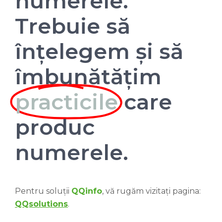
numerele.
Trebuie să
înțelegem și să
îmbunătățim
practicile
care
produc
numerele.
Pentru soluții
QQinfo
, vă rugăm vizitați pagina:
QQsolutions
.