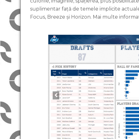
culorile, imaginile, spațierea, plus posibilita
suplimentar față de temele implicite actuale
Focus, Breeze și Horizon. Mai multe informaț