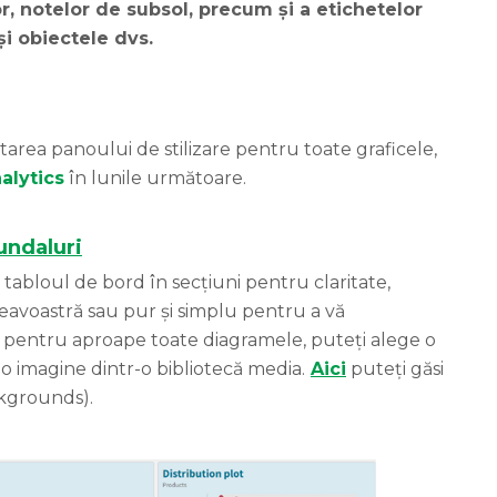
lor, notelor de subsol, precum și a etichetelor
și obiectele dvs.
area panoului de stilizare pentru toate graficele,
alytics
în lunile următoare.
undaluri
i tabloul de bord în secțiuni pentru claritate,
avoastră sau pur și simplu pentru a vă
l pentru aproape toate diagramele, puteți alege o
 o imagine dintr-o bibliotecă media.
Aici
puteți găsi
kgrounds).