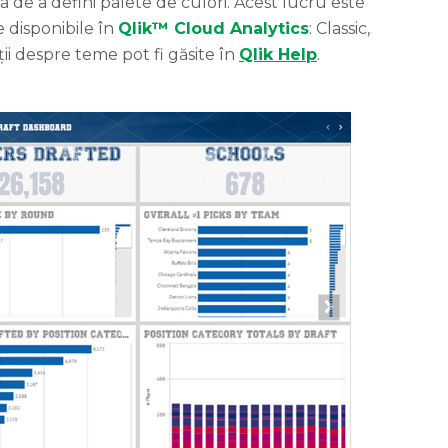
tea de a defini palete de culori. Acest lucru este
 disponibile în
Qlik™ Cloud Analytics
: Classic,
ii despre teme pot fi găsite în
Qlik Help
.