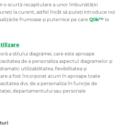
im o scurtă recapitulare a unor îmbunătățiri
neți la curent, astfel încât să puteți introduce noi
izualizările frumoase și puternice pe care
Qlik™
le
tilizare
joră a stilului diagramei, care este aproape
capacitatea de a personaliza aspectul diagramelor și
matic utilizabilitatea, flexibilitatea și
izare a fost încorporat acum în aproape toate
citatea dvs. de a personaliza în funcție de
nizației, departamentului sau personale
turi