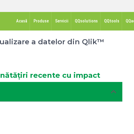
Acasă
Produse
Servicii
QQsolutions
QQtools
QQa
izualizare a datelor din Qlik™
nătățiri recente cu impact