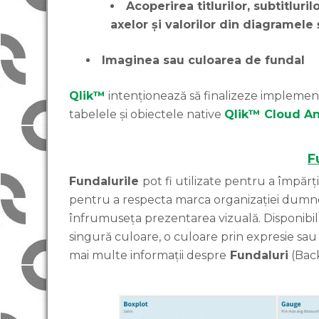
Acoperirea titlurilor, subtitluri
axelor și valorilor din diagramele 
Imaginea sau culoarea de fundal
Qlik™
intenționează să finalizeze implement
tabelele și obiectele native
Qlik™ Cloud An
F
Fundalurile
pot fi utilizate pentru a împărț
pentru a respecta marca organizației dumne
înfrumuseța prezentarea vizuală. Disponibi
singură culoare, o culoare prin expresie sau
mai multe informații despre
Fundaluri
(Bac