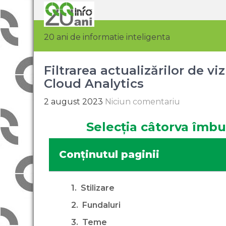
20 ani de informatie inteligenta
Filtrarea actualizărilor de v
Cloud Analytics
2 august 2023
Niciun comentariu
Selecția câtorva îmbu
Conținutul paginii
Stilizare
Fundaluri
Teme