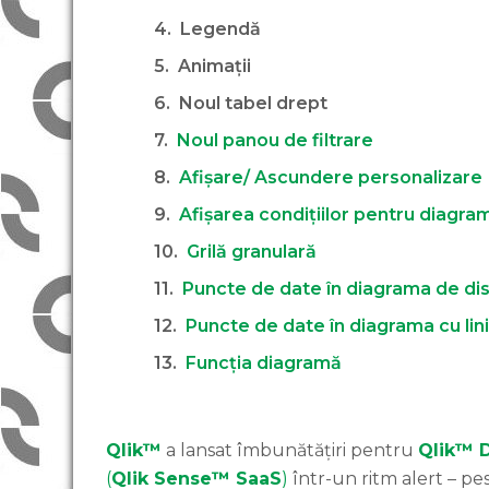
Legendă
Animații
Noul tabel drept
Noul panou de filtrare
Afișare/ Ascundere personalizare
Afișarea condițiilor pentru diagram
Grilă granulară
Puncte de date în diagrama de di
Puncte de date în diagrama cu lini
Funcția diagramă
Qlik™
a lansat îmbunătățiri pentru
Qlik™ D
(
Qlik Sense™ SaaS
)
într-un ritm alert – pest