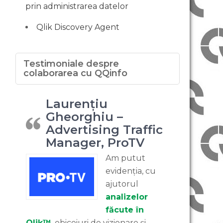
prin administrarea datelor
Qlik Discovery Agent
Testimoniale despre
colaborarea cu QQinfo
Laurențiu
Gheorghiu –
Advertising Traffic
Manager, ProTV
Am putut
evidenția, cu
ajutorul
analizelor
făcute în
Qlik™
, obiceiuri de vizionare și