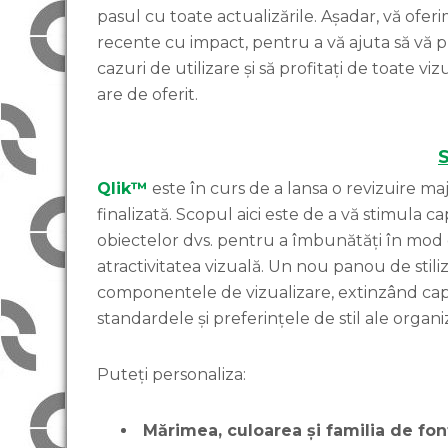
pasul cu toate actualizările. Așadar, vă ofer
recente cu impact, pentru a vă ajuta să vă pu
cazuri de utilizare și să profitați de toate v
are de oferit.
S
Qlik™
este în curs de a lansa o revizuire ma
finalizată. Scopul aici este de a vă stimula 
obiectelor dvs. pentru a îmbunătăți în mod dra
atractivitatea vizuală. Un nou panou de stil
componentele de vizualizare, extinzând capa
standardele și preferințele de stil ale orga
Puteți personaliza:
Mărimea, culoarea și familia de fon