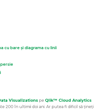
a cu bare și diagrama cu linii
spersie
i
ata Visualizations
pe
Qlik™
Cloud Analytics
e 200 în ultimii doi ani. Ar putea fi dificil să țineți