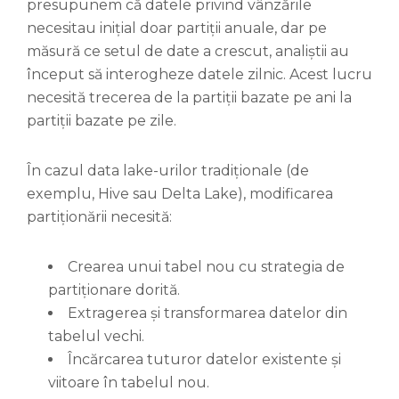
presupunem că datele privind vânzările
necesitau inițial doar partiții anuale, dar pe
măsură ce setul de date a crescut, analiștii au
început să interogheze datele zilnic. Acest lucru
necesită trecerea de la partiții bazate pe ani la
partiții bazate pe zile.
În cazul data lake-urilor tradiționale (de
exemplu, Hive sau Delta Lake), modificarea
partiționării necesită:
Crearea unui tabel nou cu strategia de
partiționare dorită.
Extragerea și transformarea datelor din
tabelul vechi.
Încărcarea tuturor datelor existente și
viitoare în tabelul nou.