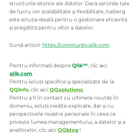
structurile istorice ale datelor. Dacă sarcinile tale
de lucru cer scalabilitate și flexibilitate, Iceberg
este soluția ideală pentru o gestionare eficientă
și pregătită pentru viitor a datelor.
Sursă articol:
https://community.qlik.com
.
Pentru informații despre
Qlik™
, clic aici:
qlik.com
.
Pentru soluții specifice și specializate de la
QQinfo
, clic aici:
QQsolutions
.
Pentru a fi în contact cu ultimele noutăți în
domeniu, soluții inedite explicate, dar și cu
perspectivele noastre personale în ceea ce
privește lumea managementului, a datelor și a
analiticelor, clic aici:
QQblog
!