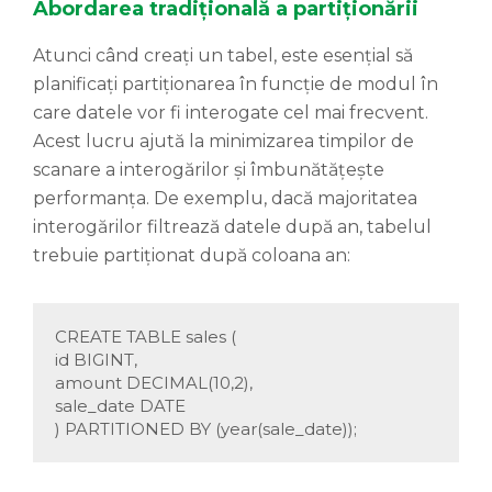
Abordarea tradițională a partiționării
Atunci când creați un tabel, este esențial să
planificați partiționarea în funcție de modul în
care datele vor fi interogate cel mai frecvent.
Acest lucru ajută la minimizarea timpilor de
scanare a interogărilor și îmbunătățește
performanța. De exemplu, dacă majoritatea
interogărilor filtrează datele după an, tabelul
trebuie partiționat după coloana an:
CREATE TABLE sales (
id BIGINT,
amount DECIMAL(10,2),
sale_date DATE
) PARTITIONED BY (year(sale_date));