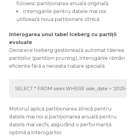
folosesc partiționarea anuală originală.
Interogările pentru datele mai noi
utilizează noua partiționare zilnică.
Interogarea unui tabel Iceberg cu partiții
evoluate
Deoarece Iceberg gestionează automat tăierea
partițiilor (partition pruning), interogările rămân
eficiente fără a necesita tratare specială:
SELECT * FROM sales WHERE sale_date = '2025-03-0
Motorul aplică partiționarea zilnică pentru
datele mai noi și partiționarea anuală pentru
datele mai vechi, asigurând o performanță
optimă a interogărilor.