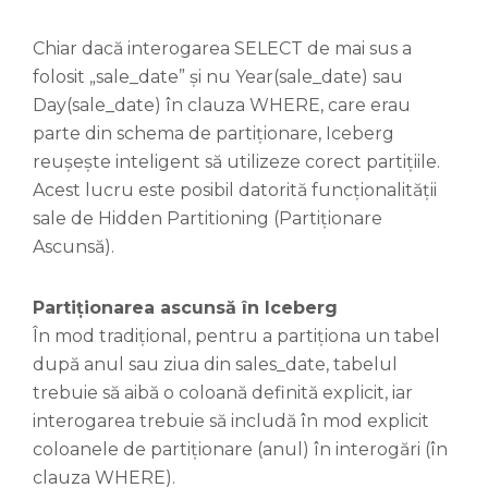
Chiar dacă interogarea SELECT de mai sus a
folosit „sale_date” și nu Year(sale_date) sau
Day(sale_date) în clauza WHERE, care erau
parte din schema de partiționare, Iceberg
reușește inteligent să utilizeze corect partițiile.
Acest lucru este posibil datorită funcționalității
sale de Hidden Partitioning (Partiționare
Ascunsă).
Partiționarea ascunsă în Iceberg
În mod tradițional, pentru a partiționa un tabel
după anul sau ziua din sales_date, tabelul
trebuie să aibă o coloană definită explicit, iar
interogarea trebuie să includă în mod explicit
coloanele de partiționare (anul) în interogări (în
clauza WHERE).