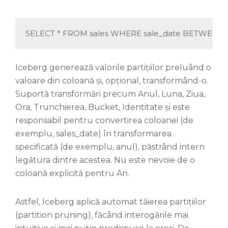
SELECT * FROM sales WHERE sale_date BETWEEN '20
Iceberg generează valorile partițiilor preluând o
valoare din coloană și, opțional, transformând-o.
Suportă transformări precum Anul, Luna, Ziua,
Ora, Trunchierea, Bucket, Identitate și este
responsabil pentru convertirea coloanei (de
exemplu, sales_date) în transformarea
specificată (de exemplu, anul), păstrând intern
legătura dintre acestea. Nu este nevoie de o
coloană explicită pentru An.
Astfel, Iceberg aplică automat tăierea partițiilor
(partition pruning), făcând interogările mai