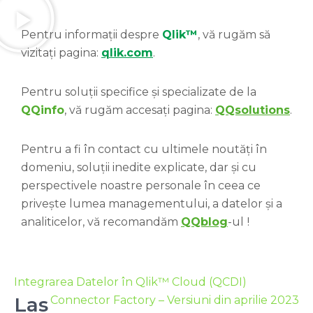
Pentru informații despre
Qlik™
, vă rugăm să
vizitați pagina:
qlik.com
.
Pentru soluții specifice și specializate de la
QQinfo
, vă rugăm accesați pagina:
QQsolutions
.
Pentru a fi în contact cu ultimele noutăți în
domeniu, soluții inedite explicate, dar și cu
perspectivele noastre personale în ceea ce
privește lumea managementului, a datelor și a
analiticelor, vă recomandăm
QQblog
-ul
!
Integrarea Datelor în Qlik™ Cloud (QCDI)
Las
Connector Factory – Versiuni din aprilie 2023