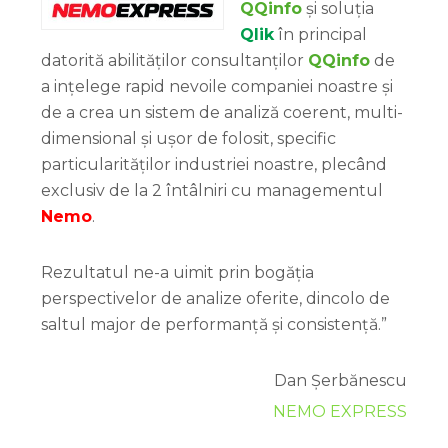
QQinfo
și soluția
Qlik
în principal
datorită abilităților consultanților
QQinfo
de
a ințelege rapid nevoile companiei noastre și
de a crea un sistem de analiză coerent, multi-
dimensional și ușor de folosit, specific
particularităților industriei noastre, plecând
exclusiv de la 2 întâlniri cu managementul
Nemo
.
Rezultatul ne-a uimit prin bogăția
perspectivelor de analize oferite, dincolo de
saltul major de performanță și consistență.”
Dan Șerbănescu
NEMO EXPRESS