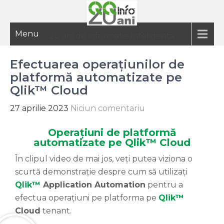
Menu
20 ani de informatie inteligenta
Efectuarea operațiunilor de
platformă automatizate pe
Qlik™ Cloud
27 aprilie 2023
Niciun comentariu
Operațiuni de platformă
automatizate pe Qlik™ Cloud
În clipul video de mai jos, veți putea viziona o
scurtă demonstrație despre cum să utilizați
Qlik™
Application Automation
pentru a
efectua operațiuni pe platforma pe
Qlik™
Cloud
tenant.