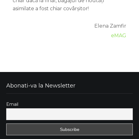
chiar dacă la final, bagajul de noutăți
asimilate a fost chiar covârșitor!
Elena Zamfir
eMAG
Abonati-va la Newsletter
Email