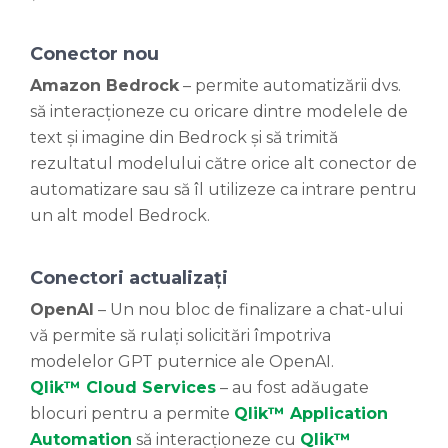
Conector nou
Amazon Bedrock
– permite automatizării dvs.
să interacționeze cu oricare dintre modelele de
text și imagine din Bedrock și să trimită
rezultatul modelului către orice alt conector de
automatizare sau să îl utilizeze ca intrare pentru
un alt model Bedrock.
Conectori actualizați
OpenAI
– Un nou bloc de finalizare a chat-ului
vă permite să rulați solicitări împotriva
modelelor GPT puternice ale OpenAI.
Qlik™ Cloud
Services
– au fost adăugate
blocuri pentru a permite
Qlik™ Application
Automation
să interacționeze cu
Qlik™