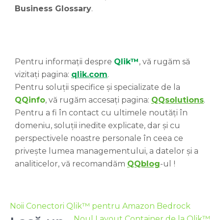
Business Glossary
.
Pentru informații despre
Qlik™
, vă rugăm să
vizitați pagina:
qlik.com
.
Pentru soluții specifice și specializate de la
QQinfo
, vă rugăm accesați pagina:
QQsolutions
.
Pentru a fi în contact cu ultimele noutăți în
domeniu, soluții inedite explicate, dar și cu
perspectivele noastre personale în ceea ce
privește lumea managementului, a datelor și a
analiticelor, vă recomandăm
QQblog
-ul
!
Noii Conectori Qlik™ pentru Amazon Bedrock
Noul Layout Container de la Qlik™