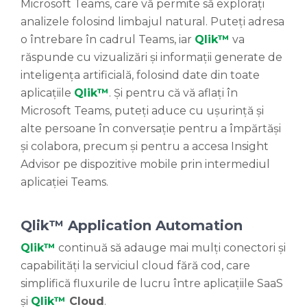
Microsoft Teams, care vă permite să explorați
analizele folosind limbajul natural. Puteți adresa
o întrebare în cadrul Teams, iar
Qlik
™
va
răspunde cu vizualizări și informații generate de
inteligența artificială, folosind date din toate
aplicațiile
Qlik™
. Și pentru că vă aflați în
Microsoft Teams, puteți aduce cu ușurință și
alte persoane în conversație pentru a împărtăși
și colabora, precum și pentru a accesa Insight
Advisor pe dispozitive mobile prin intermediul
aplicației Teams.
Qlik™ Application Automation
Qlik™
continuă să adauge mai mulți conectori și
capabilități la serviciul cloud fără cod, care
simplifică fluxurile de lucru între aplicațiile SaaS
și
Qlik™
Cloud
.