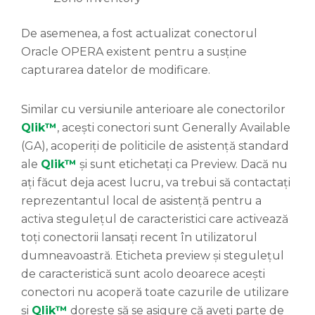
De asemenea, a fost actualizat conectorul
Oracle OPERA existent pentru a susține
capturarea datelor de modificare.
Similar cu versiunile anterioare ale conectorilor
Qlik™
, acești conectori sunt Generally Available
(GA), acoperiți de politicile de asistență standard
ale
Qlik™
și sunt etichetați ca Preview. Dacă nu
ați făcut deja acest lucru, va trebui să contactați
reprezentantul local de asistență pentru a
activa stegulețul de caracteristici care activează
toți conectorii lansați recent în utilizatorul
dumneavoastră. Eticheta preview și stegulețul
de caracteristică sunt acolo deoarece acești
conectori nu acoperă toate cazurile de utilizare
și
Qlik™
dorește să se asigure că aveți parte de