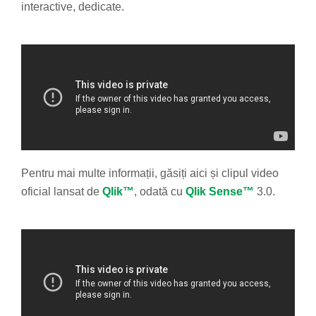
interactive, dedicate.
Pentru mai multe informații, găsiți aici și clipul video
oficial lansat de
Qlik™
, odată cu
Qlik Sense™
3.0.