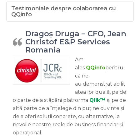
Testimoniale despre colaborarea cu
QQinfo
Dragoș Druga – CFO, Jean
Christof E&P Services
Romania
Am
ales
QQinfo
pentru
că ne-
au demonstrat abilit
atea lor duală, pe de
o parte de a stăpâni platforma
Qlik™
și pe de
altă parte de a înțelege din puține cuvinte și
de a oferi soluții concrete, cu alternative, la
nevoile noastre reale de business financiar și
operațional.