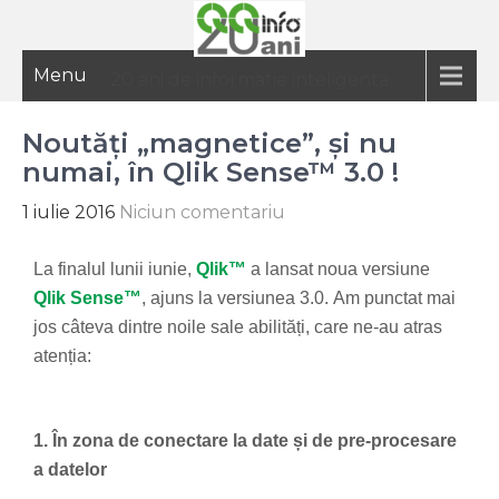
Menu
20 ani de informatie inteligenta
Noutăți „magnetice”, și nu
numai, în Qlik Sense™ 3.0 !
1 iulie 2016
Niciun comentariu
La finalul lunii iunie,
Qlik™
a lansat noua versiune
Qlik Sense™
, ajuns la versiunea 3.0.
Am punctat mai
jos câteva dintre noile sale abilități, care ne-au atras
atenția:
1. În zona de conectare la date și de pre-procesare
a datelor