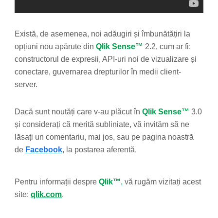
Există, de asemenea, noi adăugiri și îmbunătățiri la
opțiuni nou apărute din
Qlik Sense™
2.2, cum ar fi:
constructorul de expresii, API-uri noi de vizualizare și
conectare, guvernarea drepturilor în medii client-
server.
Dacă sunt noutăți care v-au plăcut în
Qlik Sense™
3.0
și considerați că merită subliniate, vă invităm să ne
lăsați un comentariu, mai jos, sau pe pagina noastră
de
Facebook
, la postarea aferentă.
Pentru informații despre
Qlik™
,
vă rugăm vizitați acest
site:
qlik.com
.