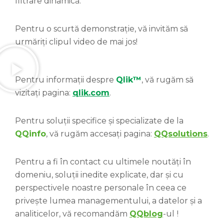
filtrare dinamică.
Pentru o scurtă demonstrație, vă invităm să
urmăriți clipul video de mai jos!
Pentru informații despre
Qlik™
, vă rugăm să
vizitați pagina:
qlik.com
.
Pentru soluții specifice și specializate de la
QQinfo
, vă rugăm accesați pagina:
QQsolutions
.
Pentru a fi în contact cu ultimele noutăți în
domeniu, soluții inedite explicate, dar și cu
perspectivele noastre personale în ceea ce
privește lumea managementului, a datelor și a
analiticelor, vă recomandăm
QQblog
-ul
!