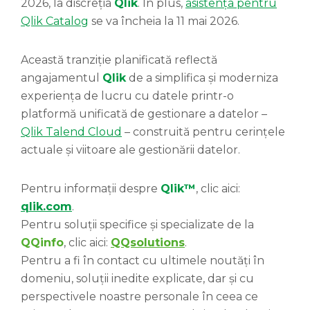
2026, la discreția
Qlik
. În plus,
asistența pentru
Qlik Catalog
se va încheia la 11 mai 2026.
Această tranziție planificată reflectă
angajamentul
Qlik
de a simplifica și moderniza
experiența de lucru cu datele printr-o
platformă unificată de gestionare a datelor –
Qlik Talend Cloud
– construită pentru cerințele
actuale și viitoare ale gestionării datelor.
Pentru informații despre
Qlik™
, clic aici:
qlik.com
.
Pentru soluții specifice și specializate de la
QQinfo
, clic aici:
QQsolutions
.
Pentru a fi în contact cu ultimele noutăți în
domeniu, soluții inedite explicate, dar și cu
perspectivele noastre personale în ceea ce