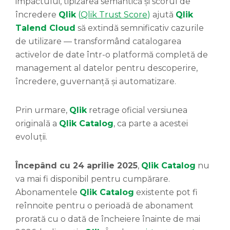
impactului, tipizarea semantică și scorul de
încredere
Qlik
(
Qlik Trust Score
)
ajută
Qlik
Talend Cloud
să extindă semnificativ cazurile
de utilizare — transformând catalogarea
activelor de date într-o platformă completă de
management al datelor pentru descoperire,
încredere, guvernanță și automatizare.
Prin urmare,
Qlik
retrage oficial versiunea
originală a
Qlik Catalog
, ca parte a acestei
evoluții.
Începând cu 24 aprilie 2025
,
Qlik Catalog
nu
va mai fi disponibil pentru cumpărare.
Abonamentele
Qlik Catalog
existente pot fi
reînnoite pentru o perioadă de abonament
prorată cu o dată de încheiere înainte de mai