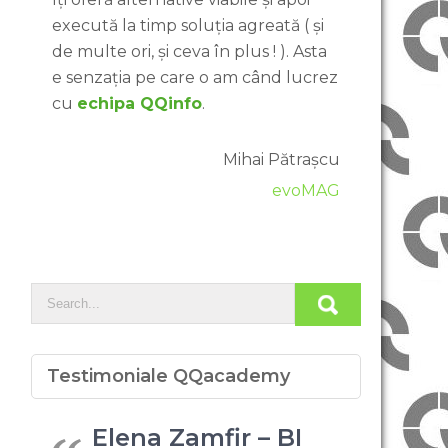
execută la timp soluția agreată ( și
de multe ori, și ceva în plus ! ). Asta
e senzația pe care o am când lucrez
cu
echipa QQinfo
.
Mihai Pătrașcu
evoMAG
Testimoniale QQacademy
Elena Zamfir – BI