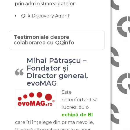
prin administrarea datelor
Qlik Discovery Agent
Testimoniale despre
colaborarea cu QQinfo
Mihai Pătrașcu –
Fondator și
Director general,
evoMAG
Este
reconfortant să
lucrezi cu o
echipă de BI
care îți înțelege din prima nevoile,
îți oferă alternative viabile și apoi